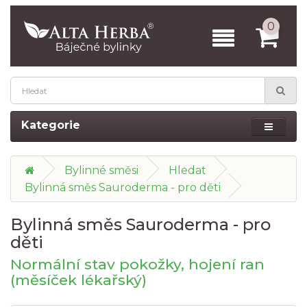
0
Kategorie
Bylinné směsi
Hledat
Bylinná směs Sauroderma - pro děti
Bylinná směs Sauroderma - pro
děti
Normální stav pokožky, hojení ran
(měsíček lékařský)