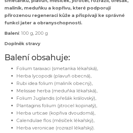
smetanku, plavuň, měsíček, jitrocel, rozrazil, ořešák,
maliník, meduňku a kopřivu, které podporují
přirozenou regeneraci kůže a přispívají ke správné
funkci jater a obranyschopnosti.
Balení
: 100 g, 200 g
Doplněk stravy
Balení obsahuje:
Folium taraxaci (smetanka lékařská),
Herba lycopodii (plavuň obecná),
Rubi idea folium (maliník obecný),
Melissae herba (meduňka lékařská),
Folium Juglandis (ořešák královský),
Plantaginis folium (jitrocel kopinatý),
Herba urticae (kopřiva dvoudomá),
Calendulae flos (měsíček lékařský),
Herba veronicae (rozrazil lékařský).