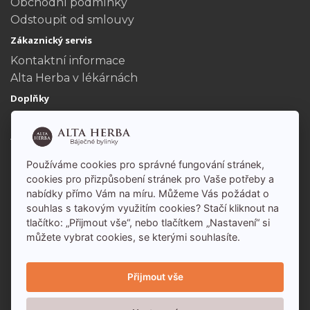
Obchodní podmínky
Odstoupit od smlouvy
Zákaznický servis
Kontaktní informace
Alta Herba v lékárnách
Doplňky
Dárkové poukazy
Akční nabídka
Můj účet
Používáme cookies pro správné fungování stránek,
Můj účet
cookies pro přizpůsobení stránek pro Vaše potřeby a
nabídky přímo Vám na míru. Můžeme Vás požádat o
Historie objednávek
souhlas s takovým využitím cookies? Stačí kliknout na
tlačítko: „Přijmout vše“, nebo tlačítkem „Nastavení“ si
můžete vybrat cookies, se kterými souhlasíte.
Přijmout vše