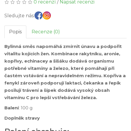
0 recenzí
/
Napsat recenzi
Sledujte nás:
Popis
Recenze (0)
Bylinná směs napomáhá zmírnit únavu a podpořit
vitalitu kojících žen. Kombinace rakytníku, aronie,
kopřivy, echinacey a šišáku dodává organismu
potřebné vitaminy a železo, které pomáhají při
častém vstávání a nepravidelném režimu. Kopřiva a
fenykl zároveň podporují laktaci, čekanka a řepík
posilují trávení a šípek dodává vysoký obsah
vitamínu C pro lepší vstřebávání železa.
Balení
: 100 g
Doplněk stravy