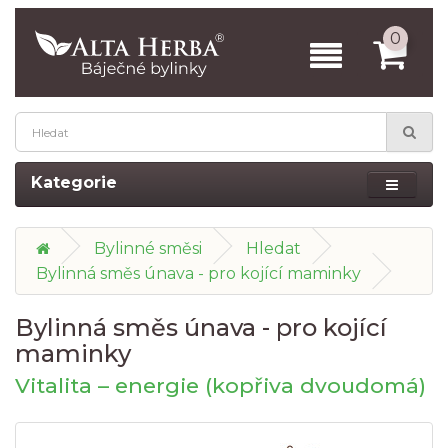
0
Kategorie
Bylinné směsi
Hledat
Bylinná směs únava - pro kojící maminky
Bylinná směs únava - pro kojící
maminky
Vitalita – energie (kopřiva dvoudomá)