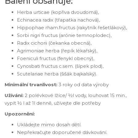
Balení obsahuje:
Herba urticae (kopřiva dvoudomá),
Echinacea radix (třapatka nachová),
Hippophae rham.fructus (rakytník řešetlákový),
Sorbi nigri fructus (arónie temnoplodec),
Radix cichorii (čekanka obecná),
Agrimoniae herba (řepík lékařský),
Foeniculi fructus (fenykl obecný),
Cynosbati fructus c.sem. (šípek plod),
Scutelariae herba (šišák bajkalský).
Minimální trvanlivost:
3 roky od data výroby
Užívání:
2 polévkové lžíce/ ½l vody, louhovat 15 min.,
vypít ½ l až 1l denně, užívejte dle potřeby
Upozornění:
Ukládejte mimo dosah dětí.
Nepřekračujte doporučené dávkování.