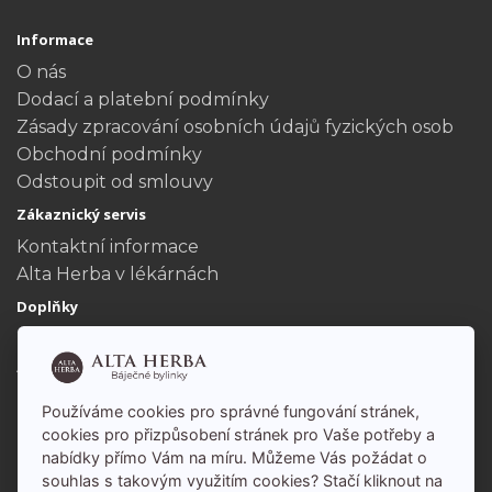
Informace
O nás
Dodací a platební podmínky
Zásady zpracování osobních údajů fyzických osob
Obchodní podmínky
Odstoupit od smlouvy
Zákaznický servis
Kontaktní informace
Alta Herba v lékárnách
Doplňky
Dárkové poukazy
Akční nabídka
Můj účet
Používáme cookies pro správné fungování stránek,
Můj účet
cookies pro přizpůsobení stránek pro Vaše potřeby a
nabídky přímo Vám na míru. Můžeme Vás požádat o
Historie objednávek
souhlas s takovým využitím cookies? Stačí kliknout na