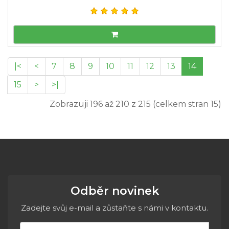
|<
<
7
8
9
10
11
12
13
14
15
>
>|
Zobrazuji 196 až 210 z 215 (celkem stran 15)
Odběr novinek
Zadejte svůj e-mail a zůstaňte s námi v kontaktu.
E-