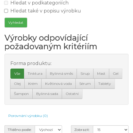
Hledat v podkategoriích
Hledat také v popisu výrobku
Výrobky odpovídající
požadovaným kritériím
Forma produktu:
Vše
Tinktura
Bylinná směs
Sirup
Mast
Gel
Olej
Krém
Květinová voda
Sérum
Tablety
Šampon
Bylinná sada
Ostatní
Porovnání výrobku (0)
Tříděno podle:
Zobrazit: