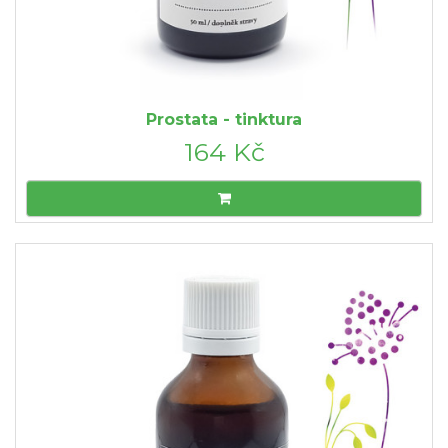
Prostata - tinktura
164 Kč