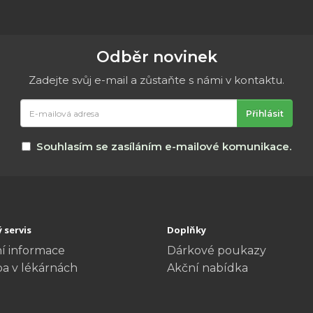
Odběr novinek
Zadejte svůj e-mail a zůstaňte s námi v kontaktu.
E-
Přihlásit
mailová
adresa
Souhlasím se zasíláním e-mailové komunikace.
 servis
Doplňky
í informace
Dárkové poukazy
ba v lékárnách
Akční nabídka