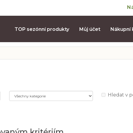
N
TOP sezónní produkty
Můj účet
Nákupní 
Hledat v 
ovaným kritériím