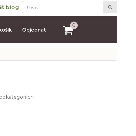
áš blog
0
košík
Objednat
podkategoriích