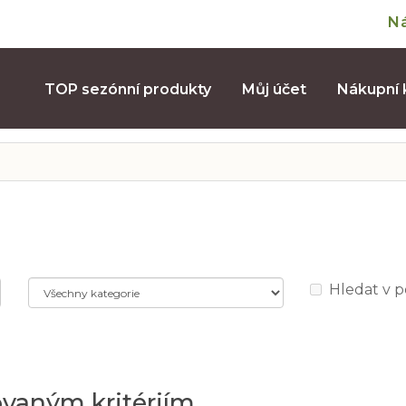
N
TOP sezónní produkty
Můj účet
Nákupní 
Hledat v 
ovaným kritériím