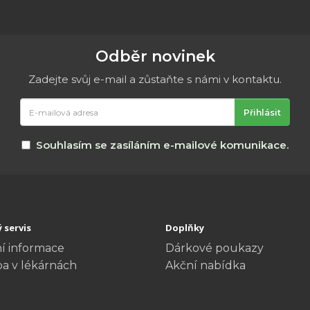
Odběr novinek
Zadejte svůj e-mail a zůstaňte s námi v kontaktu.
E-
Přihlásit
mailová
adresa
Souhlasím se zasíláním e-mailové komunikace.
 servis
Doplňky
í informace
Dárkové poukazy
ba v lékárnách
Akční nabídka