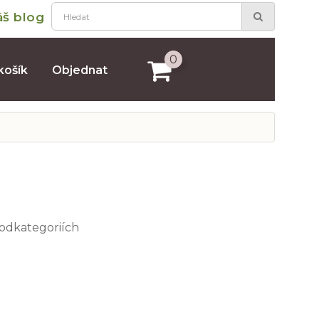
áš blog
0
košík
Objednat
podkategoriích