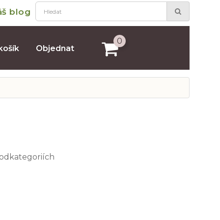
áš blog
0
košík
Objednat
podkategoriích