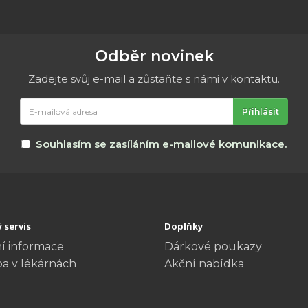
Odběr novinek
Zadejte svůj e-mail a zůstaňte s námi v kontaktu.
E-
Přihlásit
mailová
adresa
Souhlasím se zasíláním e-mailové komunikace.
 servis
Doplňky
í informace
Dárkové poukazy
ba v lékárnách
Akční nabídka