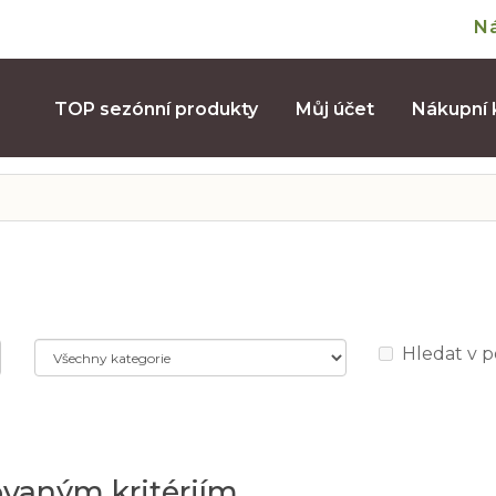
N
TOP sezónní produkty
Můj účet
Nákupní 
Hledat v 
ovaným kritériím