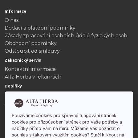
Informace
O nás
Dodací a platební podmínky
Zásady zpracování osobních údajů fyzických osob
Obchodní podmínky
Odstoupit od smlouvy
Zákaznický servis
Kontaktní informace
Alta Herba v lékárnách
Doplňky
Dárkové poukazy
Akční nabídka
Můj účet
Používáme cookies pro správné fungování stránek,
Můj účet
cookies pro přizpůsobení stránek pro Vaše potřeby a
nabídky přímo Vám na míru. Můžeme Vás požádat o
Historie objednávek
souhlas s takovým využitím cookies? Stačí kliknout na