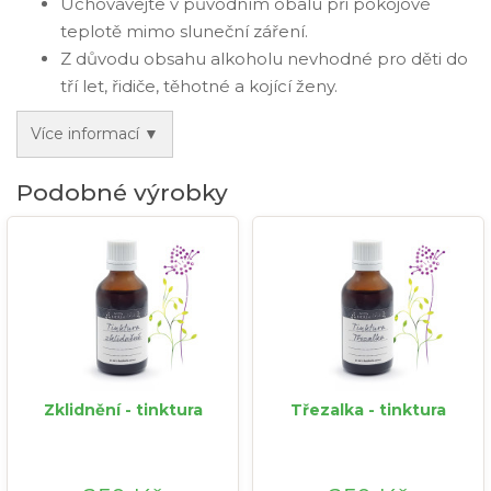
Uchovávejte v původním obalu při pokojové
teplotě mimo sluneční záření.
Z důvodu obsahu alkoholu nevhodné pro děti do
tří let, řidiče, těhotné a kojící ženy.
Více informací ▼
Podobné výrobky
Zklidnění - tinktura
Třezalka - tinktura