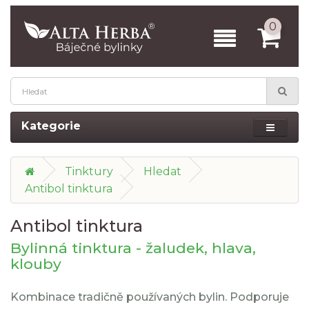
0
Kategorie
Tinktury
Hledat
Antibol tinktura
Antibol tinktura
Bylinná tinktura - žaludek, hlava,
klouby
Kombinace tradičně používaných bylin. Podporuje