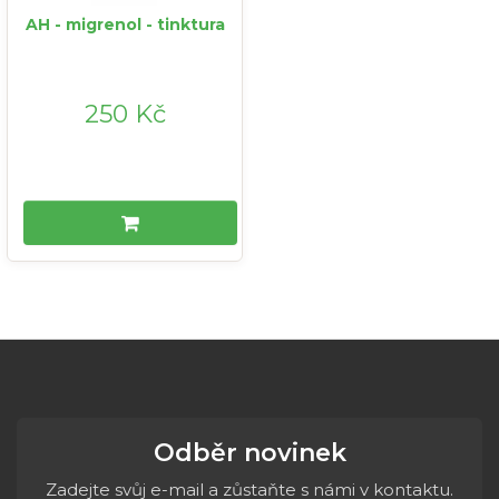
AH - migrenol - tinktura
250 Kč
Odběr novinek
Zadejte svůj e-mail a zůstaňte s námi v kontaktu.