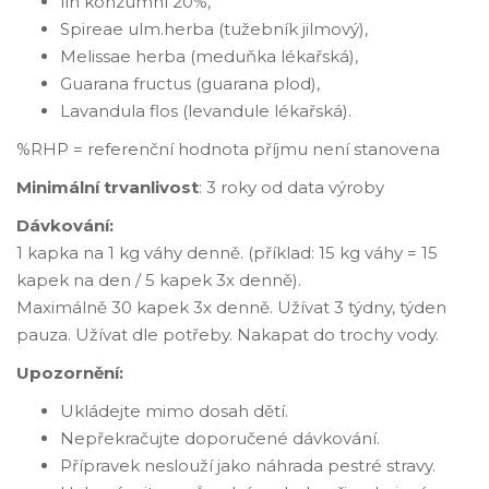
líh konzumní 20%,
Spireae ulm.herba (tužebník jilmový),
Melissae herba (meduňka lékařská),
Guarana fructus (guarana plod),
Lavandula flos (levandule lékařská).
%RHP = referenční hodnota příjmu není stanovena
Minimální trvanlivost
: 3 roky od data výroby
Dávkování:
1 kapka na 1 kg váhy denně. (příklad: 15 kg váhy = 15
kapek na den / 5 kapek 3x denně).
Maximálně 30 kapek 3x denně. Užívat 3 týdny, týden
pauza. Užívat dle potřeby. Nakapat do trochy vody.
Upozornění:
Ukládejte mimo dosah dětí.
Nepřekračujte doporučené dávkování.
Přípravek neslouží jako náhrada pestré stravy.