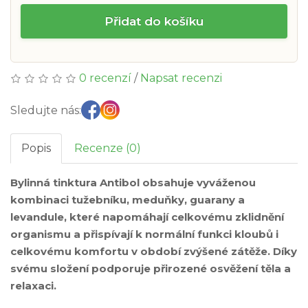
Přidat do košíku
0 recenzí
/
Napsat recenzi
Sledujte nás:
Popis
Recenze (0)
Bylinná tinktura Antibol obsahuje vyváženou
kombinaci tužebníku, meduňky, guarany a
levandule, které napomáhají celkovému zklidnění
organismu a přispívají k normální funkci kloubů i
celkovému komfortu v období zvýšené zátěže. Díky
svému složení podporuje přirozené osvěžení těla a
relaxaci.