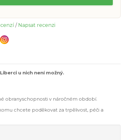
ecenzí
/
Napsat recenzi
iberci u nich není možný.
zené obranyschopnosti v náročném období.
 komu chcete poděkovat za trpělivost, péči a