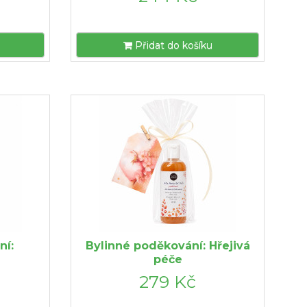
Přidat do košíku
ní:
Bylinné poděkování: Hřejivá
péče
279 Kč