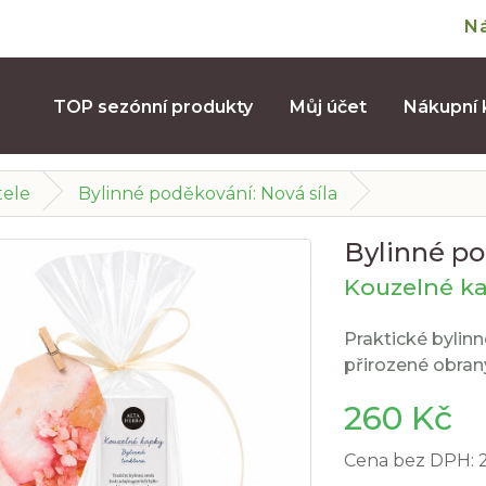
N
TOP sezónní produkty
Můj účet
Nákupní 
tele
Bylinné poděkování: Nová síla
Bylinné po
Kouzelné ka
Praktické bylinn
přirozené obra
260 Kč
Cena bez DPH: 