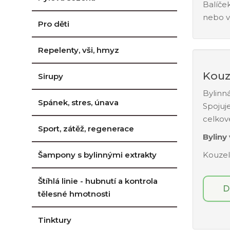
Balíček
nebo v
Pro děti
Repelenty, vši, hmyz
Kouz
Sirupy
Bylinn
Spánek, stres, únava
Spojuj
celkov
Sport, zátěž, regenerace
Byliny 
Šampony s bylinnými extrakty
Kouzeln
Štíhlá linie - hubnutí a kontrola
D
tělesné hmotnosti
Tinktury