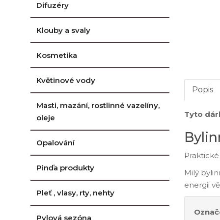
Difuzéry
Klouby a svaly
Kosmetika
Květinové vody
Popis
Masti, mazání, rostlinné vazelíny,
Tyto dár
oleje
Bylin
Opalování
Praktické
Pinďa produkty
Milý byli
energii 
Pleť , vlasy, rty, nehty
Označe
Pylová sezóna