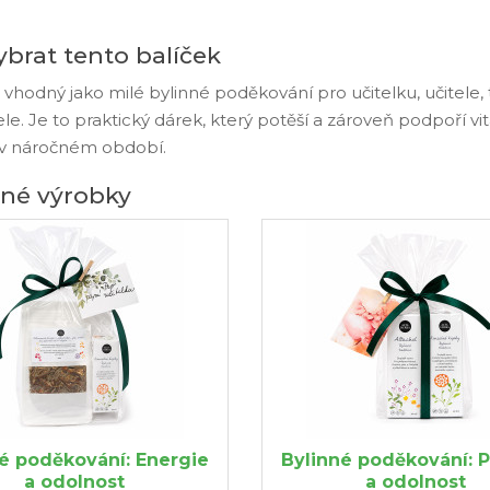
ybrat tento balíček
e vhodný jako milé bylinné poděkování pro učitelku, učitele, 
le. Je to praktický dárek, který potěší a zároveň podpoří v
 v náročném období.
né výrobky
é poděkování: Energie
Bylinné poděkování: 
a odolnost
a odolnost