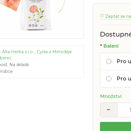
Zeptat se n
Dostupné
Balení
:
Alta Herba s.r.o. , Cyrila a Metoděje
iberec
Pro u
ost: Na skladě
ýrobce
Pro u
Množství
−