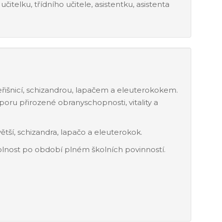
čitelku, třídního učitele, asistentku, asistenta
eřišnicí, schizandrou, lapačem a eleuterokokem.
oru přirozené obranyschopnosti, vitality a
větší, schizandra, lapačo a eleuterokok.
dolnost po období plném školních povinností.