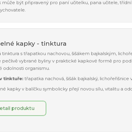
 může být připravený pro paní učitelku, pana učitele, třídní u
ychovatele.
elné kapky - tinktura
á tinktura s třapatkou nachovou, šišákem bajkalským, lichoř
e pečlivě vybrané byliny v praktické kapkové formě pro podp
é odolnosti organismu.
v tinktuře:
třapatka nachová, šišák bajkalský, lichořeřišnice 
é kapky v balíčku symbolicky přejí novou sílu, vitalitu a o
etail produktu