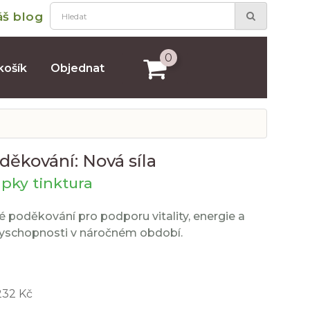
áš blog
0
košík
Objednat
děkování: Nová síla
pky tinktura
é poděkování pro podporu vitality, energie a
nyschopnosti v náročném období.
232 Kč