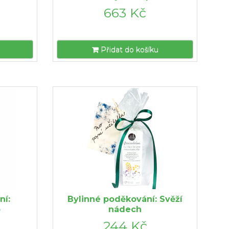
663 Kč
Přidat do košíku
ní:
Bylinné poděkování: Svěží
o
nádech
244 Kč