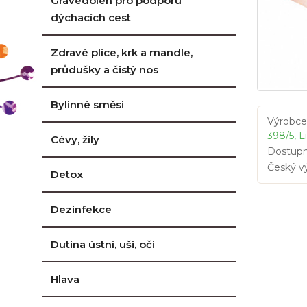
Gravedolen pro podporu
dýchacích cest
Zdravé plíce, krk a mandle,
průdušky a čistý nos
Bylinné směsi
Výrobce
398/5, L
Cévy, žíly
Dostupn
Český v
Detox
Dezinfekce
Dutina ústní, uši, oči
Hlava