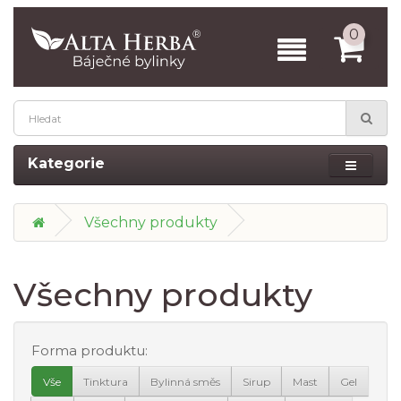
0
Kategorie
Všechny produkty
Všechny produkty
Forma produktu:
Vše
Tinktura
Bylinná směs
Sirup
Mast
Gel