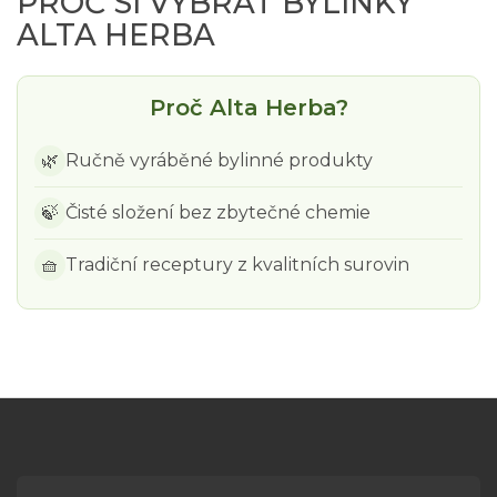
PROČ SI VYBRAT BYLINKY
ALTA HERBA
Proč Alta Herba?
🌿
Ručně vyráběné bylinné produkty
🍃
Čisté složení bez zbytečné chemie
🧺
Tradiční receptury z kvalitních surovin