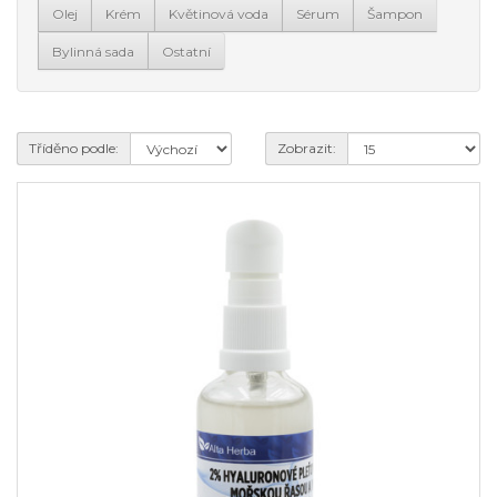
Olej
Krém
Květinová voda
Sérum
Šampon
Bylinná sada
Ostatní
Tříděno podle:
Zobrazit: