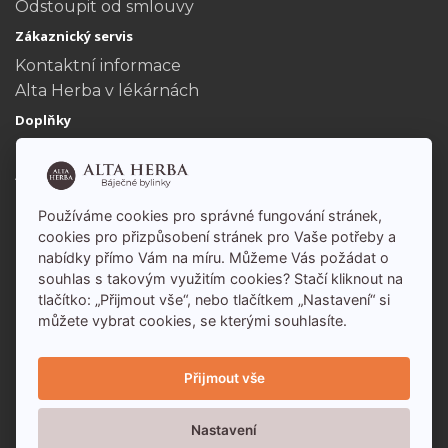
Odstoupit od smlouvy
Zákaznický servis
Kontaktní informace
Alta Herba v lékárnách
Doplňky
Dárkové poukazy
Akční nabídka
Můj účet
Používáme cookies pro správné fungování stránek,
Můj účet
cookies pro přizpůsobení stránek pro Vaše potřeby a
nabídky přímo Vám na míru. Můžeme Vás požádat o
Historie objednávek
souhlas s takovým využitím cookies? Stačí kliknout na
tlačítko: „Přijmout vše“, nebo tlačítkem „Nastavení“ si
můžete vybrat cookies, se kterými souhlasíte.
Přijmout vše
Nastavení
Alta Herba - báječné bylinky s.r.o. 2026 - Všechna