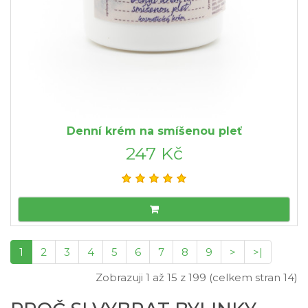
Denní krém na smíšenou pleť
247 Kč
1
2
3
4
5
6
7
8
9
>
>|
Zobrazuji 1 až 15 z 199 (celkem stran 14)