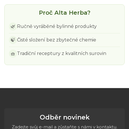
Proč Alta Herba?
🌿
Ručně vyráběné bylinné produkty
🍃
Čisté složení bez zbytečné chemie
🧺
Tradiční receptury z kvalitních surovin
Odběr novinek
Zadejte svůj e-mail a zůstaňte s námi v kontaktu.