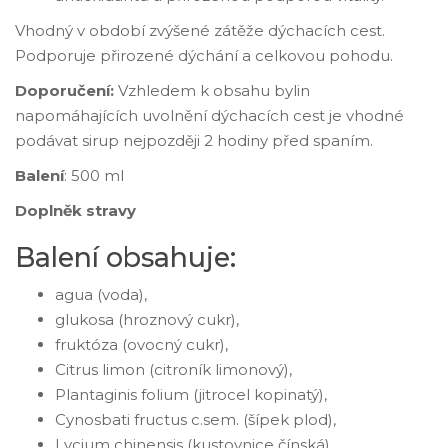
Vhodný v období zvýšené zátěže dýchacích cest.
Podporuje přirozené dýchání a celkovou pohodu.
Doporučení:
Vzhledem k obsahu bylin
napomáhajících uvolnění dýchacích cest je vhodné
podávat sirup nejpozději 2 hodiny před spaním.
Balení
: 500 ml
Doplněk stravy
Balení obsahuje:
agua (voda),
glukosa (hroznový cukr),
fruktóza (ovocný cukr),
Citrus limon (citroník limonový),
Plantaginis folium (jitrocel kopinatý),
Cynosbati fructus c.sem. (šípek plod),
Lycium chinensis (kustovnice čínská),