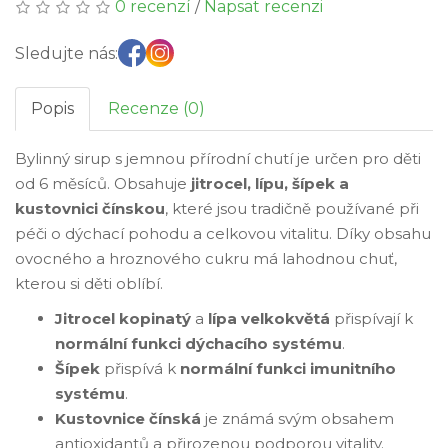
0 recenzí
/
Napsat recenzi
Sledujte nás:
Popis
Recenze (0)
Bylinný sirup s jemnou přírodní chutí je určen pro děti
od 6 měsíců. Obsahuje
jitrocel, lípu, šípek a
kustovnici čínskou
, které jsou tradičně používané při
péči o dýchací pohodu a celkovou vitalitu. Díky obsahu
ovocného a hroznového cukru má lahodnou chuť,
kterou si děti oblíbí.
Jitrocel kopinatý
a
lípa velkokvětá
přispívají k
normální funkci dýchacího systému
.
Šípek
přispívá k
normální funkci imunitního
systému
.
Kustovnice čínská
je známá svým obsahem
antioxidantů a přirozenou podporou vitality.