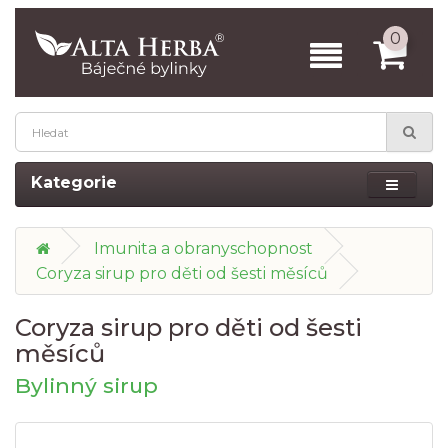
0
Kategorie
Imunita a obranyschopnost
Coryza sirup pro děti od šesti měsíců
Coryza sirup pro děti od šesti
měsíců
Bylinný sirup