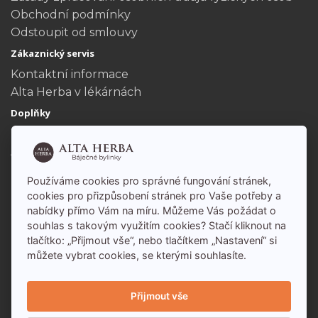
Obchodní podmínky
Odstoupit od smlouvy
Zákaznický servis
Kontaktní informace
Alta Herba v lékárnách
Doplňky
Dárkové poukazy
Akční nabídka
Můj účet
Používáme cookies pro správné fungování stránek,
Můj účet
cookies pro přizpůsobení stránek pro Vaše potřeby a
nabídky přímo Vám na míru. Můžeme Vás požádat o
Historie objednávek
souhlas s takovým využitím cookies? Stačí kliknout na
tlačítko: „Přijmout vše“, nebo tlačítkem „Nastavení“ si
můžete vybrat cookies, se kterými souhlasíte.
Přijmout vše