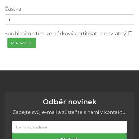
Částka
Souhlasím s tím, že dárkový certifikát je nevratný.
Odběr novinek
Zadejte svůj e-mail a zůstaňte s námi v kontaktu.
E-
mailová