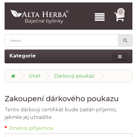
0
Kategorie
Účet
Dárkový poukaz
Zakoupení dárkového poukazu
Tento dárkový certifikát bude zaslán příjemci,
jakmile jej uhradíte.
Jméno příjemce