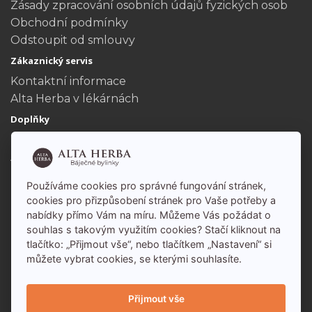
Zásady zpracování osobních údajů fyzických osob
Obchodní podmínky
Odstoupit od smlouvy
Zákaznický servis
Kontaktní informace
Alta Herba v lékárnách
Doplňky
Dárkové poukazy
Akční nabídka
Můj účet
Používáme cookies pro správné fungování stránek,
Můj účet
cookies pro přizpůsobení stránek pro Vaše potřeby a
nabídky přímo Vám na míru. Můžeme Vás požádat o
Historie objednávek
souhlas s takovým využitím cookies? Stačí kliknout na
tlačítko: „Přijmout vše“, nebo tlačítkem „Nastavení“ si
můžete vybrat cookies, se kterými souhlasíte.
Přijmout vše