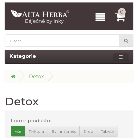
0
Kategorie
Detox
Detox
Forma produktu:
Vše
Tinktura
Bylinná směs
Sirup
Tablety