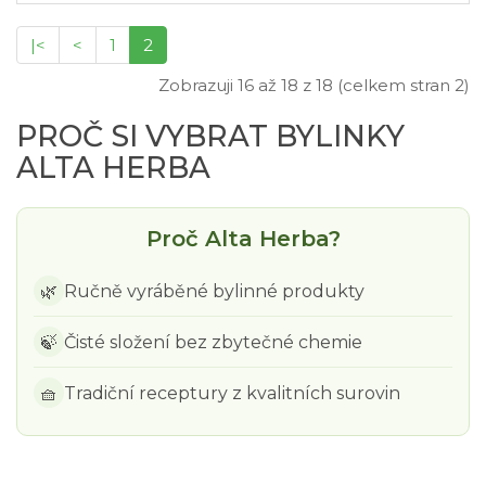
|<
<
1
2
Zobrazuji 16 až 18 z 18 (celkem stran 2)
PROČ SI VYBRAT BYLINKY
ALTA HERBA
Proč Alta Herba?
🌿
Ručně vyráběné bylinné produkty
🍃
Čisté složení bez zbytečné chemie
🧺
Tradiční receptury z kvalitních surovin