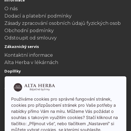
Informace
O nás
Dodací a platební podmínky
Zásady zpracování osobních údajů fyzických osob
Obchodní podmínky
Odstoupit od smlouvy
Zákaznický servis
Kontaktní informace
Alta Herba v lékárnách
Doplňky
Dárkové poukazy
Akční nabídka
Můj účet
Používáme cookies pro správné fungování stránek,
Můj účet
cookies pro přizpůsobení stránek pro Vaše potřeby a
nabídky přímo Vám na míru. Můžeme Vás požádat o
Historie objednávek
souhlas s takovým využitím cookies? Stačí kliknout na
tlačítko: „Přijmout vše“, nebo tlačítkem „Nastavení“ si
můžete vybrat cookies, se kterými souhlasíte.