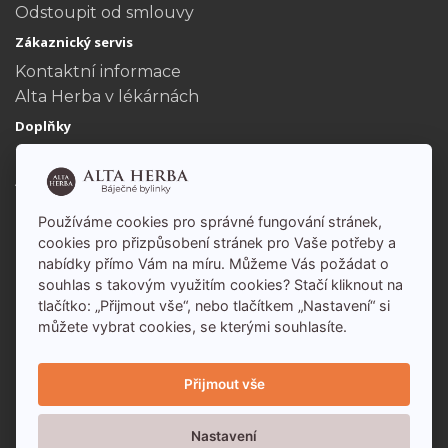
Odstoupit od smlouvy
Zákaznický servis
Kontaktní informace
Alta Herba v lékárnách
Doplňky
Dárkové poukazy
Akční nabídka
Můj účet
Používáme cookies pro správné fungování stránek,
Můj účet
cookies pro přizpůsobení stránek pro Vaše potřeby a
nabídky přímo Vám na míru. Můžeme Vás požádat o
Historie objednávek
souhlas s takovým využitím cookies? Stačí kliknout na
tlačítko: „Přijmout vše“, nebo tlačítkem „Nastavení“ si
můžete vybrat cookies, se kterými souhlasíte.
Přijmout vše
Nastavení
Alta Herba - báječné bylinky s.r.o. 2026 - Všechna