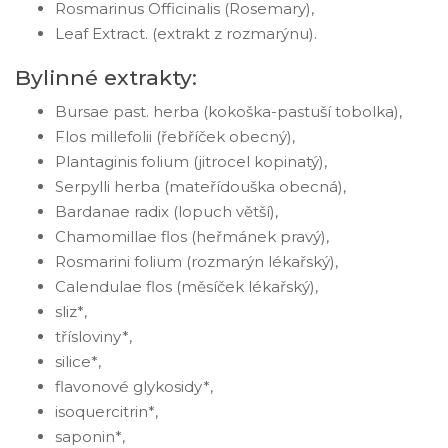
Rosmarinus Officinalis (Rosemary),
Leaf Extract. (extrakt z rozmarýnu).
Bylinné extrakty:
Bursae past. herba (kokoška-pastuší tobolka),
Flos millefolii (řebříček obecný),
Plantaginis folium (jitrocel kopinatý),
Serpylli herba (mateřídouška obecná),
Bardanae radix (lopuch větší),
Chamomillae flos (heřmánek pravý),
Rosmarini folium (rozmarýn lékařský),
Calendulae flos (měsíček lékařský),
sliz*,
třísloviny*,
silice*,
flavonové glykosidy*,
isoquercitrin*,
saponin*,