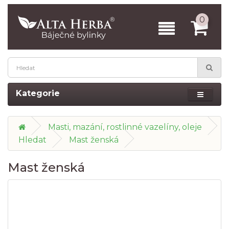
0
Kategorie
Masti, mazání, rostlinné vazelíny, oleje
Hledat
Mast ženská
Mast ženská