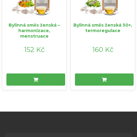
Bylinná směs ženská –
Bylinná směs ženská 50+,
harmonizace,
termoregulace
menstruace
152 Kč
160 Kč