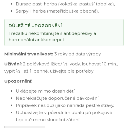
Bursae past. herba (kokoška-pastuší tobolka),
Serpylli herba (mateřídouška obecná).
DŮLEŽITÉ UPOZORNĚNÍ
Třezalku nekombinujte s antidepresivy a
hormonální antikoncepcí.
Minimální trvanlivost:
3 roky od data výroby
Užívání:
2 polévkové lžíce/ ½l vody, louhovat 10 min.,
vypít ½ l až 1l denně, užívejte dle potřeby
Upozornění:
Ukládejte mimo dosah dětí.
Nepřekračujte doporučené dávkování.
Přípravek neslouží jako náhrada pestré stravy.
Uchovávejte v původním obalu při pokojové
teplotě mimo sluneční záření.