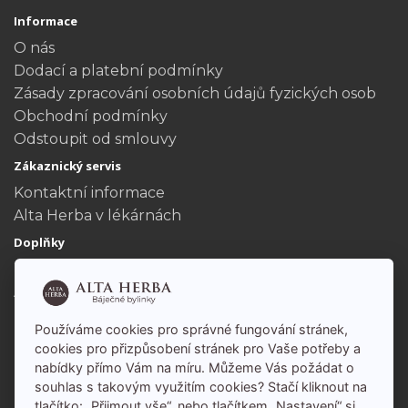
Informace
O nás
Dodací a platební podmínky
Zásady zpracování osobních údajů fyzických osob
Obchodní podmínky
Odstoupit od smlouvy
Zákaznický servis
Kontaktní informace
Alta Herba v lékárnách
Doplňky
Dárkové poukazy
Akční nabídka
Můj účet
Používáme cookies pro správné fungování stránek,
Můj účet
cookies pro přizpůsobení stránek pro Vaše potřeby a
nabídky přímo Vám na míru. Můžeme Vás požádat o
Historie objednávek
souhlas s takovým využitím cookies? Stačí kliknout na
tlačítko: „Přijmout vše“, nebo tlačítkem „Nastavení“ si