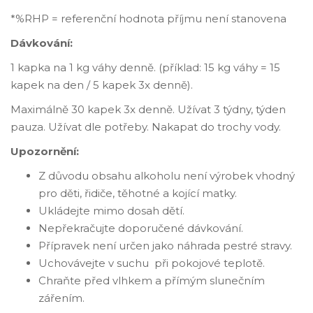
*%RHP = referenční hodnota příjmu není stanovena
Dávkování:
1 kapka na 1 kg váhy denně. (příklad: 15 kg váhy = 15
kapek na den / 5 kapek 3x denně).
Maximálně 30 kapek 3x denně. Užívat 3 týdny, týden
pauza. Užívat dle potřeby. Nakapat do trochy vody.
Upozornění:
Z důvodu obsahu alkoholu není výrobek vhodný
pro děti, řidiče, těhotné a kojící matky.
Ukládejte mimo dosah dětí.
Nepřekračujte doporučené dávkování.
Přípravek není určen jako náhrada pestré stravy.
Uchovávejte v suchu při pokojové teplotě.
Chraňte před vlhkem a přímým slunečním
zářením.