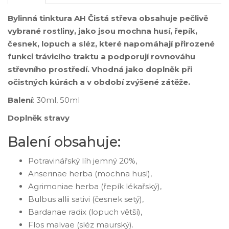
Bylinná tinktura AH Čistá střeva obsahuje pečlivě
vybrané rostliny, jako jsou mochna husí, řepík,
česnek, lopuch a sléz, které napomáhají přirozené
funkci trávicího traktu a podporují rovnováhu
střevního prostředí. Vhodná jako doplněk při
očistných kúrách a v období zvýšené zátěže.
Balení
: 30ml, 50ml
Doplněk stravy
Balení obsahuje:
Potravinářský líh jemný 20%,
Anserinae herba (mochna husí),
Agrimoniae herba (řepík lékařský),
Bulbus allii sativi (česnek setý),
Bardanae radix (lopuch větší),
Flos malvae (sléz maurský).