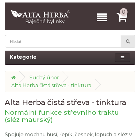
0
Kategorie
Suchý únor
Alta Herba čistá střeva - tinktura
Alta Herba čistá střeva - tinktura
Normální funkce střevního traktu
(sléz maurský)
Spojuje mochnu husí, řepík, česnek, lopuch a sléz v