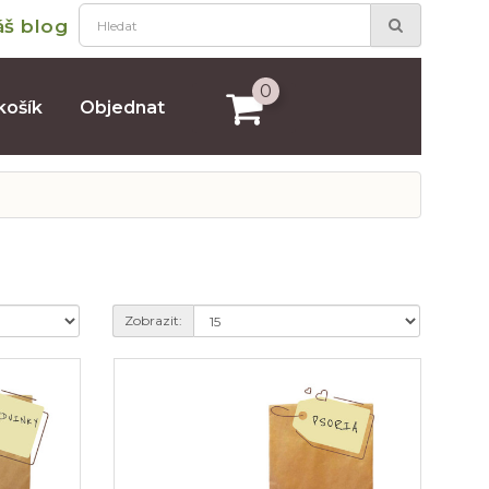
áš blog
0
košík
Objednat
Zobrazit: