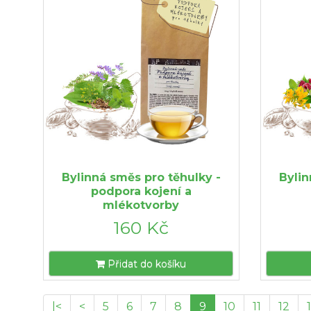
Bylinná směs pro těhulky -
Bylin
podpora kojení a
mlékotvorby
160 Kč
Přidat do košíku
|<
<
5
6
7
8
9
10
11
12