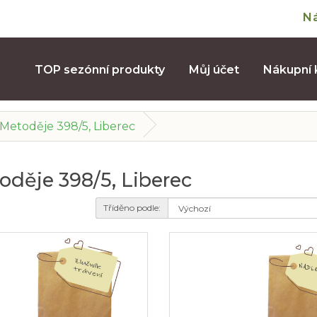
N
TOP sezónní produkty
Můj účet
Nákupní 
 a Metoděje 398/5, Liberec
etoděje 398/5, Liberec
Tříděno podle: