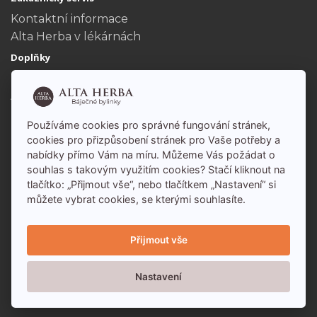
Kontaktní informace
Alta Herba v lékárnách
Doplňky
Dárkové poukazy
Akční nabídka
Můj účet
Používáme cookies pro správné fungování stránek,
Můj účet
cookies pro přizpůsobení stránek pro Vaše potřeby a
nabídky přímo Vám na míru. Můžeme Vás požádat o
Historie objednávek
souhlas s takovým využitím cookies? Stačí kliknout na
tlačítko: „Přijmout vše“, nebo tlačítkem „Nastavení“ si
můžete vybrat cookies, se kterými souhlasíte.
Přijmout vše
Nastavení
Alta Herba - báječné bylinky s.r.o. 2026 - Všechna
práva vyhrazena -
www.altaherba.cz