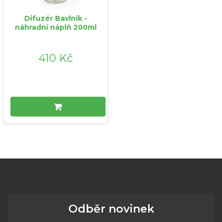
Difuzér Bavlník -
náhradní náplň 200ml
410 Kč
Odběr novinek