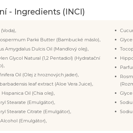
ní - Ingredients (INCI)
(Voda),
Cucum
rospermum Parkii Butter (Bambucké máslo),
Glyce
s Amygdalus Dulcis Oil (Mandlový olej),
Tocop
len Glycol Natural (1,2 Pentadiol) (Hydratační
Hippo
o),
Parfu
Vinifera Oil (Olej z hroznových jader),
Rosma
barbadensis leaf extract (Aloe Vera Juice),
(Rozm
 Hispanica Oil (Chia olej),
Glyce
ryl Stearate (Emulgátor),
Sodiu
ryl Stearate Citrate (Emulgátor),
Sodiu
 Alcohol (Emulgátor),