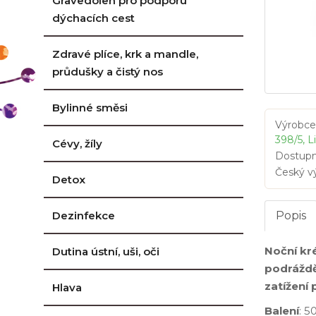
Gravedolen pro podporu
dýchacích cest
Zdravé plíce, krk a mandle,
průdušky a čistý nos
Bylinné směsi
Výrobce
398/5, L
Cévy, žíly
Dostupn
Český v
Detox
Popis
Dezinfekce
Noční kr
Dutina ústní, uši, oči
podrážděn
zatížení
Hlava
Balení
: 5