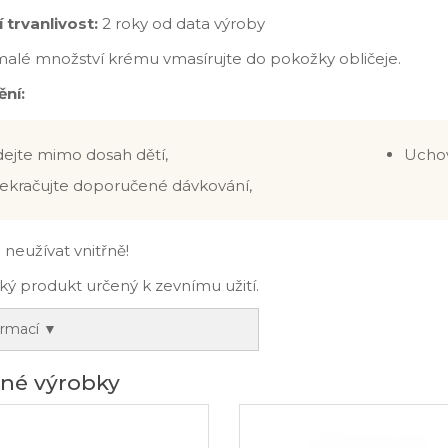
 trvanlivost:
2 roky od data výroby
alé množství krému vmasírujte do pokožky obličeje.
ní:
ejte mimo dosah dětí,
Uchov
ekračujte doporučené dávkování,
: neužívat vnitřně!
ý produkt určený k zevnímu užití.
ormací ▼
né výrobky