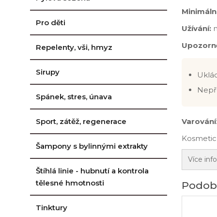
Minimální
Pro děti
Užívání:
m
Upozorně
Repelenty, vši, hmyz
Sirupy
Uklád
Nepř
Spánek, stres, únava
Varování
Sport, zátěž, regenerace
Kosmetick
Šampony s bylinnými extrakty
Více inf
Štíhlá linie - hubnutí a kontrola
tělesné hmotnosti
Podob
Tinktury