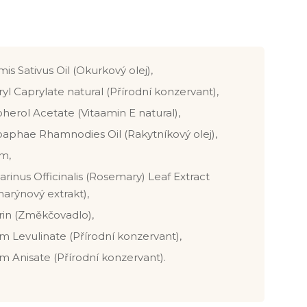
is Sativus Oil (Okurkový olej),
ryl Caprylate natural (Přírodní konzervant),
herol Acetate (Vitaamin E natural),
aphae Rhamnodies Oil (Rakytníkový olej),
m,
rinus Officinalis (Rosemary) Leaf Extract
arýnový extrakt),
rin (Změkčovadlo),
m Levulinate (Přírodní konzervant),
m Anisate (Přírodní konzervant).