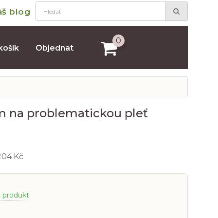
áš blog
0
košík
Objednat
m na problematickou pleť
204 Kč
a produkt