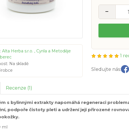
−
:
Alta Herba s.r.o. , Cyrila a Metoděje
1 r
iberec
ost: Na skladě
Sledujte nás:
ýrobce
Recenze (1)
ém s bylinnými extrakty napomáhá regeneraci problemat
í, podpoře čistoty pleti a udržení její přirozené rovno
 pokožky.
0 ml