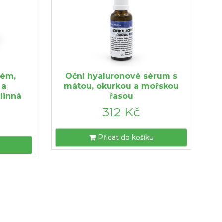
kém,
Oční hyaluronové sérum s
 a
mátou, okurkou a mořskou
linná
řasou
312 Kč
Přidat do košíku