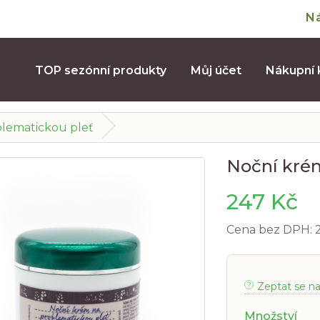
N
TOP sezónní produkty
Můj účet
Nákupní 
lematickou pleť
Noční kré
247 Kč
Cena bez DPH: 
Zeptat se n
Množství