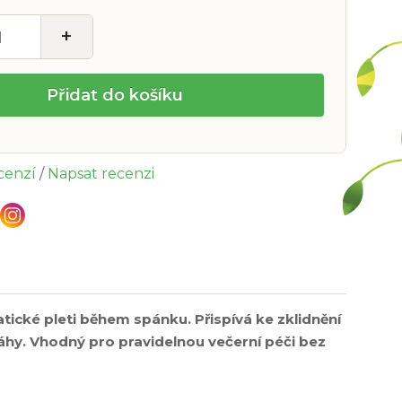
+
Přidat do košíku
ecenzí
/
Napsat recenzi
ické pleti během spánku. Přispívá ke zklidnění
váhy. Vhodný pro pravidelnou večerní péči bez