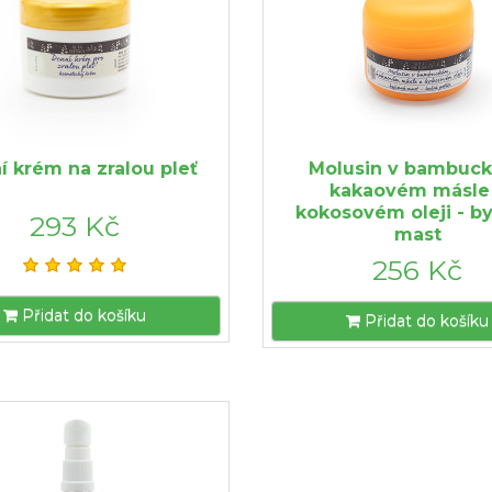
í krém na zralou pleť
Molusin v bambuc
kakaovém másle
kokosovém oleji - by
293 Kč
mast
256 Kč
Přidat do košíku
Přidat do košíku