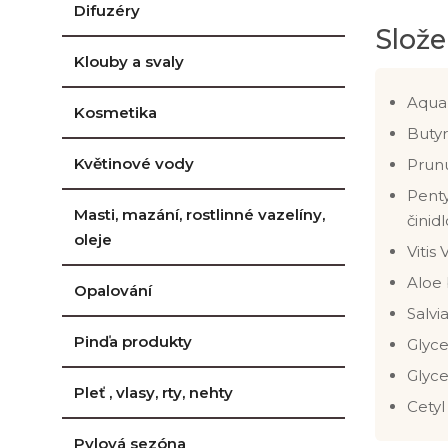
Difuzéry
Slože
Klouby a svaly
Aqua 
Kosmetika
Buty
Květinové vody
Prunu
Penty
Masti, mazání, rostlinné vazelíny,
činidl
oleje
Vitis 
Aloe 
Opalování
Salvia
Pinďa produkty
Glyce
Glyce
Pleť , vlasy, rty, nehty
Cetyl
Pylová sezóna