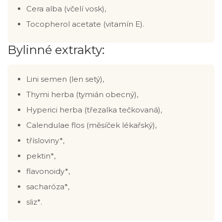
Cera alba (včelí vosk),
Tocopherol acetate (vitamín E).
Bylinné extrakty:
Lini semen (len setý),
Thymi herba (tymián obecný),
Hyperici herba (třezalka tečkovaná),
Calendulae flos (měsíček lékařský),
třísloviny*,
pektin*,
flavonoidy*,
sacharóza*,
sliz*.