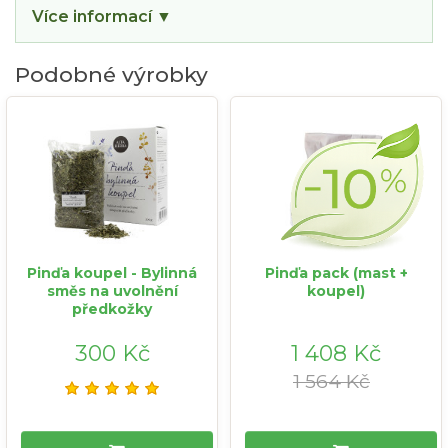
Více informací ▼
Podobné výrobky
Pinďa koupel - Bylinná
Pinďa pack (mast +
směs na uvolnění
koupel)
předkožky
300 Kč
1 408 Kč
1 564 Kč