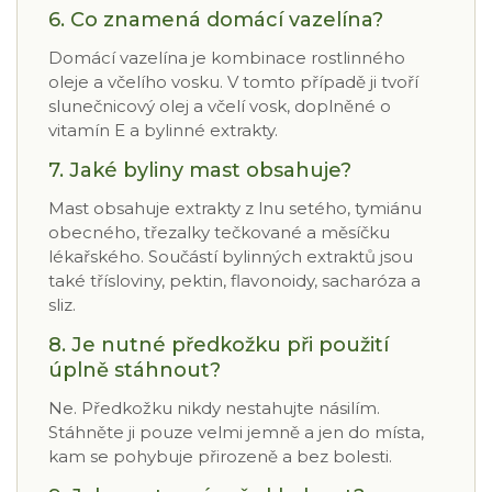
6. Co znamená domácí vazelína?
Domácí vazelína je kombinace rostlinného
oleje a včelího vosku. V tomto případě ji tvoří
slunečnicový olej a včelí vosk, doplněné o
vitamín E a bylinné extrakty.
7. Jaké byliny mast obsahuje?
Mast obsahuje extrakty z lnu setého, tymiánu
obecného, třezalky tečkované a měsíčku
lékařského. Součástí bylinných extraktů jsou
také třísloviny, pektin, flavonoidy, sacharóza a
sliz.
8. Je nutné předkožku při použití
úplně stáhnout?
Ne. Předkožku nikdy nestahujte násilím.
Stáhněte ji pouze velmi jemně a jen do místa,
kam se pohybuje přirozeně a bez bolesti.