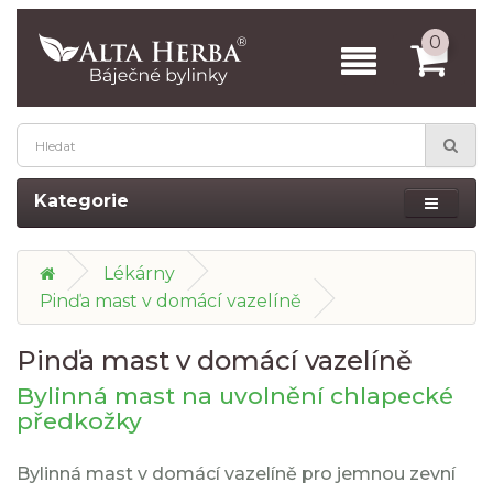
0
Kategorie
Lékárny
Pinďa mast v domácí vazelíně
Pinďa mast v domácí vazelíně
Bylinná mast na uvolnění chlapecké
předkožky
Bylinná mast v domácí vazelíně pro jemnou zevní