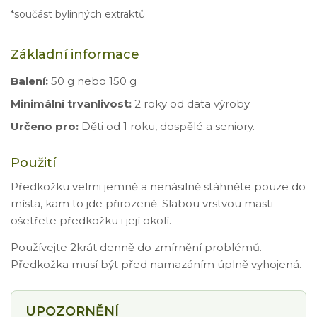
*součást bylinných extraktů
Základní informace
Balení:
50 g nebo 150 g
Minimální trvanlivost:
2 roky od data výroby
Určeno pro:
Děti od 1 roku, dospělé a seniory.
Použití
Předkožku velmi jemně a nenásilně stáhněte pouze do
místa, kam to jde přirozeně. Slabou vrstvou masti
ošetřete předkožku i její okolí.
Používejte 2krát denně do zmírnění problémů.
Předkožka musí být před namazáním úplně vyhojená.
UPOZORNĚNÍ