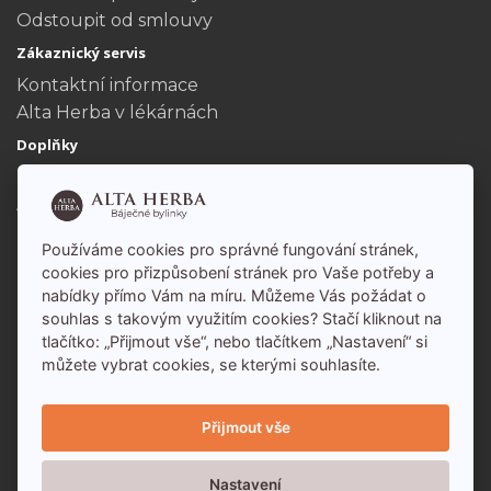
Odstoupit od smlouvy
Zákaznický servis
Kontaktní informace
Alta Herba v lékárnách
Doplňky
Dárkové poukazy
Akční nabídka
Můj účet
Používáme cookies pro správné fungování stránek,
Můj účet
cookies pro přizpůsobení stránek pro Vaše potřeby a
Historie objednávek
nabídky přímo Vám na míru. Můžeme Vás požádat o
souhlas s takovým využitím cookies? Stačí kliknout na
tlačítko: „Přijmout vše“, nebo tlačítkem „Nastavení“ si
můžete vybrat cookies, se kterými souhlasíte.
Přijmout vše
Nastavení
Alta Herba - báječné bylinky s.r.o. 2026 - Všechna