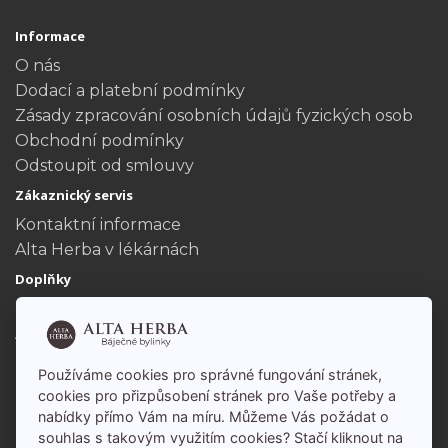
Informace
O nás
Dodací a platební podmínky
Zásady zpracování osobních údajů fyzických osob
Obchodní podmínky
Odstoupit od smlouvy
Zákaznický servis
Kontaktní informace
Alta Herba v lékárnách
Doplňky
Dárkové poukazy
Akční nabídka
Můj účet
Používáme cookies pro správné fungování stránek,
Můj účet
cookies pro přizpůsobení stránek pro Vaše potřeby a
nabídky přímo Vám na míru. Můžeme Vás požádat o
Historie objednávek
souhlas s takovým využitím cookies? Stačí kliknout na