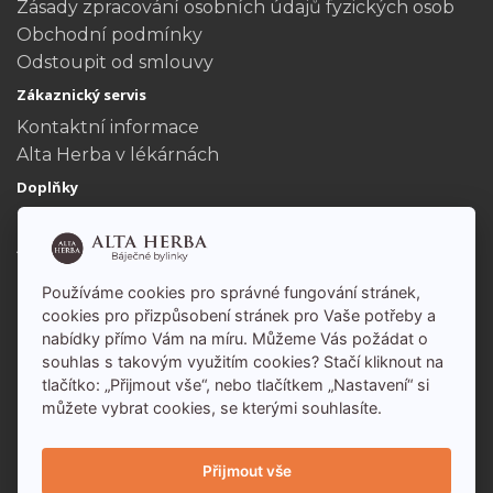
Zásady zpracování osobních údajů fyzických osob
Obchodní podmínky
Odstoupit od smlouvy
Zákaznický servis
Kontaktní informace
Alta Herba v lékárnách
Doplňky
Dárkové poukazy
Akční nabídka
Můj účet
Používáme cookies pro správné fungování stránek,
Můj účet
cookies pro přizpůsobení stránek pro Vaše potřeby a
Historie objednávek
nabídky přímo Vám na míru. Můžeme Vás požádat o
souhlas s takovým využitím cookies? Stačí kliknout na
tlačítko: „Přijmout vše“, nebo tlačítkem „Nastavení“ si
můžete vybrat cookies, se kterými souhlasíte.
Přijmout vše