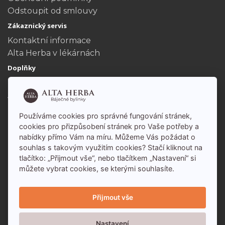
Odstoupit od smlouvy
Zákaznický servis
Kontaktní informace
Alta Herba v lékárnách
Doplňky
Dárkové poukazy
Akční nabídka
Můj účet
Používáme cookies pro správné fungování stránek,
Můj účet
cookies pro přizpůsobení stránek pro Vaše potřeby a
Historie objednávek
nabídky přímo Vám na míru. Můžeme Vás požádat o
souhlas s takovým využitím cookies? Stačí kliknout na
tlačítko: „Přijmout vše“, nebo tlačítkem „Nastavení“ si
můžete vybrat cookies, se kterými souhlasíte.
Přijmout vše
Nastavení
Alta Herba - báječné bylinky s.r.o. 2026 - Všechna