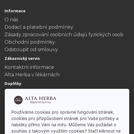
Informace
O nás
Dodací a platební podmínky
Zásady zpracování osobních údajů fyzických osob
Obchodní podmínky
Odstoupit od smlouvy
Zákaznický servis
Kontaktní informace
Alta Herba v lékárnách
Doplňky
Dárkové poukazy
Akční nabídka
Můj účet
Používáme cookies pro správné fungování stránek,
Můj účet
cookies pro přizpůsobení stránek pro Vaše potřeby a
nabídky přímo Vám na míru. Můžeme Vás požádat o
Historie objednávek
souhlas s takovým využitím cookies? Stačí kliknout na