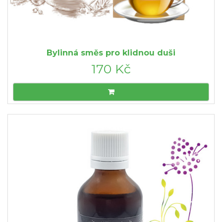
Bylinná směs pro klidnou duši
170 Kč