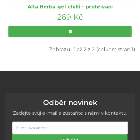
Alta Herba gel chilli - prohřívací
269 Kč
Zobrazuji 1 až 2 z 2 (celkem stran 1)
Odběr novinek
Zadejte svůj e-mail a zůstaňte s námi v kontaktu.
E-
mailová