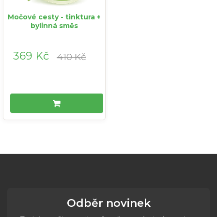
Močové cesty - tinktura +
bylinná směs
369 Kč
410 Kč
Odběr novinek