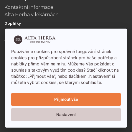
Kontaktní informace
Alta Herba v lékárnách
Doplňky
Dárkové poukazy
Akční nabídka
Můj účet
Používáme cookies pro správné fungování stránek,
Můj účet
cookies pro přizpůsobení stránek pro Vaše potřeby a
nabídky přímo Vám na míru. Můžeme Vás požádat o
Historie objednávek
souhlas s takovým využitím cookies? Stačí kliknout na
tlačítko: „Přijmout vše“, nebo tlačítkem „Nastavení“ si
můžete vybrat cookies, se kterými souhlasíte.
Přijmout vše
Nastavení
Alta Herba - báječné bylinky s.r.o. 2026 - Všechna
práva vyhrazena -
www.altaherba.cz