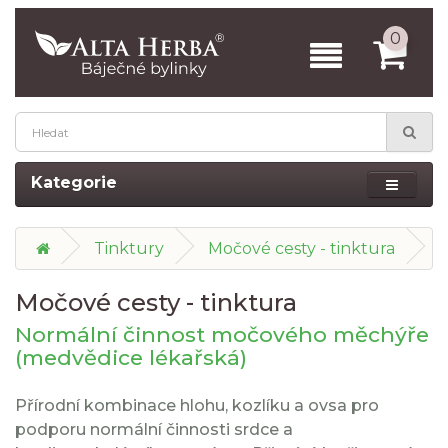
0
Kategorie
Tinktury
Močové cesty - tinktura
Močové cesty - tinktura
Normální činnost močového měchýře
(medvědice lékařská)
Přírodní kombinace hlohu, kozlíku a ovsa pro
podporu normální činnosti srdce a