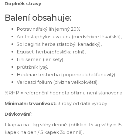
Doplněk stravy
Balení obsahuje:
Potravinářský líh jemný 20%,
Arctostaphylos uva-ursi (medvědice lékařská),
Solidaginis herba (zlatobýl kanadský),
Equiseti herba(přeslička rolní),
Lini semen (len setý),
průtržník lysý,
Hederae ter.herba (popenec břečťanovitý),
Verbasci folium (divizna velkokvětá).
%RHP = referenční hodnota příjmu není stanovena
Minimální trvanlivost:
3 roky od data výroby
Dávkování:
1 kapka na 1 kg váhy denně. (příklad: 15 kg váhy = 15
kapek na den / 5 kapek 3x denně).