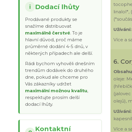
tocophero
Dodací lhůty
i
linalol*
(*součás
Prodávané produkty se
snažíme distribuovat
Užívání
maximálně čerstvé
. To je
hlavní důvod, proč máme
Více a 
průměrné dodání 4-5 dnů, v
některých případech ale delší.
6. Co
Rádi bychom vyhověli dnešním
trendům dodávek do druhého
Obsahu
dne, pokud ale chceme pro
oleje: M
Vás zákazníky udržet
(hřebíčk
maximální možnou kvalitu
,
(jalovec
respektujte prosím delší
olejů), 
dodací lhůty.
Užívání:
kapesní
Kontaktní
Více a 