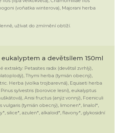
e flos (lípa velkokvětá), Chamomillae flos
ogoni (voňatka winterova), Majorani herba
denně, užívat do zmírnění obtíží.
, eukalyptem a devětsilem 150ml
é extrakty: Petasites radix (devětsil zvrhlý),
kulatoplodý), Thymi herba (tymián obecný),
tric. Herba (violka trojbarevná), Equiseti herba
: Pinus sylvestris (borovice lesní), eukalyptus
muškátová), Anisi fructus (anýz vonný), Foeniculi
s vulgaris (tymián obecný), limonen*, linalol*,
y*, silice*, azulen*, alkaloid*, flavony*, glykosidní