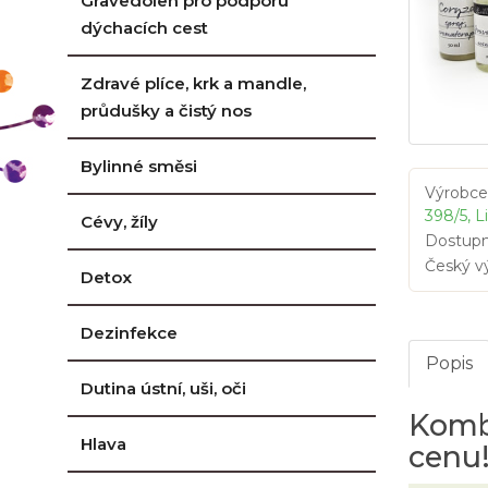
Gravedolen pro podporu
dýchacích cest
Zdravé plíce, krk a mandle,
průdušky a čistý nos
Bylinné směsi
Výrobce
398/5, L
Cévy, žíly
Dostupn
Český v
Detox
Dezinfekce
Popis
Dutina ústní, uši, oči
Komb
Hlava
cenu