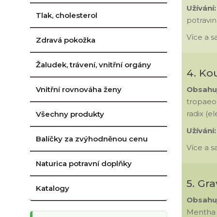
Užívání
Tlak, cholesterol
potravin
Více a 
Zdravá pokožka
Žaludek, trávení, vnitřní orgány
4. Ko
Vnitřní rovnováha ženy
Obsahu
tropaeol
radix (e
Všechny produkty
Užívání
Balíčky za zvýhodněnou cenu
Více a 
Naturica potravní doplňky
5. Gr
Katalogy
Obsahu
Mentha p