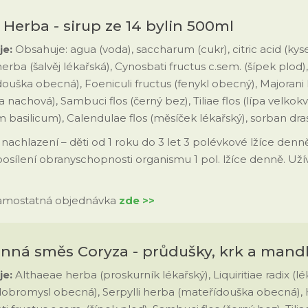
a Herba - sirup ze 14 bylin 500ml
e:
Obsahuje: agua (voda), saccharum (cukr), citric acid (kys
herba (šalvěj lékařská), Cynosbati fructus c.sem. (šípek plo
ouška obecná), Foeniculi fructus (fenykl obecný), Majorani
a nachová), Sambuci flos (černý bez), Tiliae flos (lípa velkokv
basilicum), Calendulae flos (měsíček lékařský), sorban drasený
:
nachlazení – děti od 1 roku do 3 let 3 polévkové lžíce denně
osílení obranyschopnosti organismu 1 pol. lžíce denně. Uží
.
samostatná objednávka
zde >>
linná směs Coryza - průdušky, krk a mand
je:
Althaeae herba (proskurník lékařský), Liquiritiae radix (l
dobromysl obecná), Serpylli herba (mateřídouška obecná),