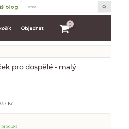
áš blog
0
košík
Objednat
ček pro dospělé - malý
937 Kč
a produkt