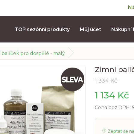
N
TOP sezónní produkty
Můj účet
Nákupní 
 balíček pro dospělé - malý
Zimní balí
1 334 Kč
1 134 Kč
Cena bez DPH: 
Zeptat se n