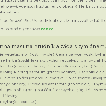
i fructus c.sem. (šípek plod), Sambuci flos (černý bez), Tilia
k pravý), Foeniculi fructus (fenykl obecný), Herba cymbop
ka zahradní).
:
2 polévkové lžíce/ ½l vody, louhovat 15 min., vypít ½ l až 1l 
samostatná objednávka
zde >>
linná mast na hrudník a záda s tymiánem
je:
vegetable oil (rostlinný olej), Cera alba (včelí vosk); Bylinn
ae herba (světlík lékařský), Folium eucalypti (blahovičník 
ae flos (měsíček lékařský), Sambuci flos (černý bez), Violae 
a rolní), Plantaginis folium (jitrocel kopinatý); Eseniální oleje
, Lavandula flos (levandule lékařská), Salvia sclarea (šalvěj 
(fenykl obecný), Melaleuca alternifolia (tea tree olej), Thymu
l*, geraniol*, tujon* (*součást éterických olejů); sliz*, tříslovin
 třísloviny*
t bylinných extraktů).