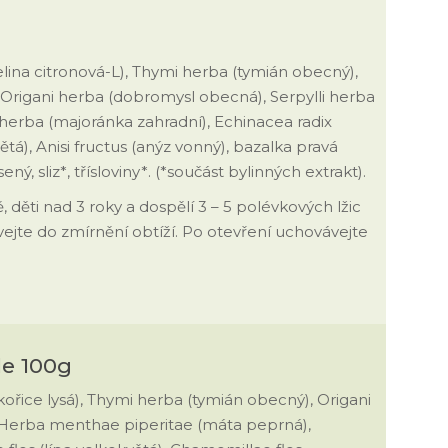
elina citronová-L), Thymi herba (tymián obecný),
d),Origani herba (dobromysl obecná), Serpylli herba
 herba (majoránka zahradní), Echinacea radix
ětá), Anisi fructus (anýz vonný), bazalka pravá
, sliz*, třísloviny*. (*součást bylinných extrakt).
, děti nad 3 roky a dospělí 3 – 5 polévkových lžic
vejte do zmírnění obtíží. Po otevření uchovávejte
le 100g
ékořice lysá), Thymi herba (tymián obecný), Origani
 Herba menthae piperitae (máta peprná),