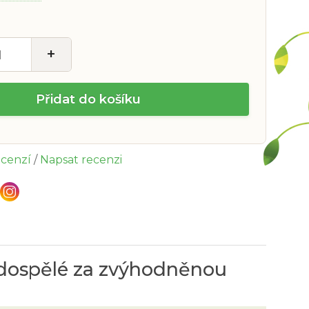
+
Přidat do košíku
ecenzí
/
Napsat recenzi
dospělé za zvýhodněnou