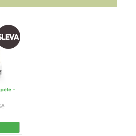
pělé -
Kč