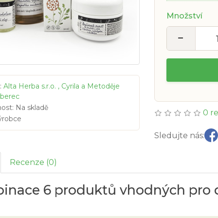
Množství
−
:
Alta Herba s.r.o. , Cyrila a Metoděje
iberec
ost: Na skladě
0 r
ýrobce
Sledujte nás:
Recenze (0)
inace 6 produktů vhodných pro 
!