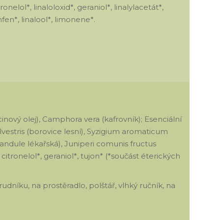
nelol*, linaloloxid*, geraniol*, linalylacetát*,
fen*, linalool*, limonene*.
cinový olej), Camphora vera (kafrovník); Esenciální
lvestris (borovice lesní), Syzigium aromaticum
vandule lékařská), Juniperi comunis fructus
 citronelol*, geraniol*, tujon* (*součást éterických
dníku, na prostěradlo, polštář, vlhký ručník, na