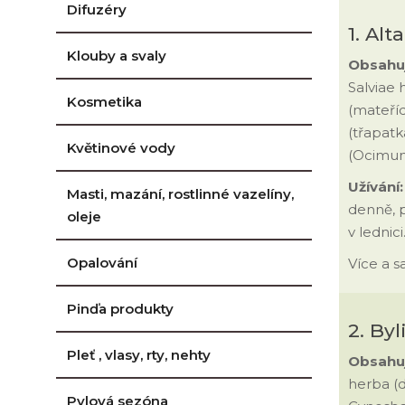
Difuzéry
1. Alt
Klouby a svaly
Obsahuj
Salviae 
Kosmetika
(mateříd
(třapatk
Květinové vody
(Ocimum 
Užívání
Masti, mazání, rostlinné vazelíny,
denně, p
oleje
v lednici
Opalování
Více a 
Pinďa produkty
2. By
Pleť , vlasy, rty, nehty
Obsahu
herba (
Pylová sezóna