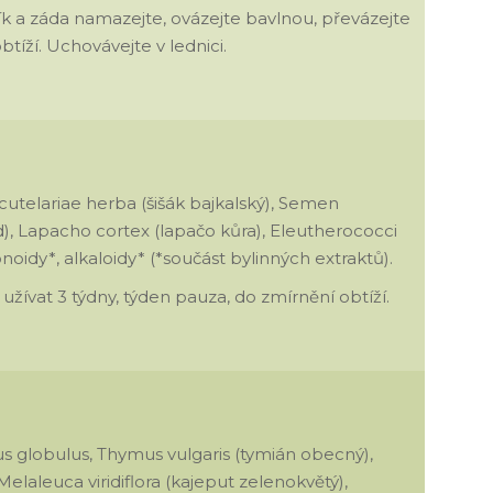
ík a záda namazejte, ovázejte bavlnou, převázejte
tíží. Uchovávejte v lednici.
cutelariae herba (šišák bajkalský), Semen
od), Lapacho cortex (lapačo kůra), Eleutherococci
onoidy*, alkaloidy* (*součást bylinných extraktů).
užívat 3 týdny, týden pauza, do zmírnění obtíží.
us globulus, Thymus vulgaris (tymián obecný),
aleuca viridiflora (kajeput zelenokvětý),