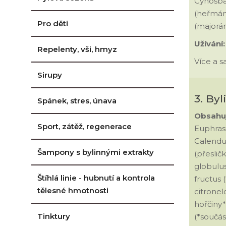
Cynosbat
(heřmáne
Pro děti
(majorán
Užívání
Repelenty, vši, hmyz
Více a 
Sirupy
3. By
Spánek, stres, únava
Obsahu
Sport, zátěž, regenerace
Euphrasi
Calendul
Šampony s bylinnými extrakty
(přesličk
globulus
Štíhlá linie - hubnutí a kontrola
fructus 
tělesné hmotnosti
citronelo
hořčiny*,
Tinktury
(*součás