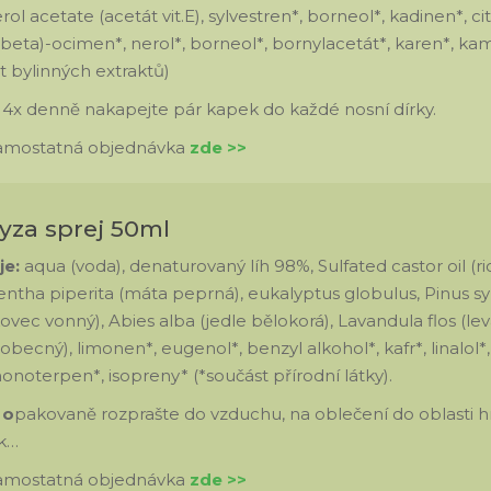
l acetate (acetát vit.E), sylvestren*, borneol*, kadinen*, citro
, (beta)-ocimen*, nerol*, borneol*, bornylacetát*, karen*, kam
t bylinných extraktů)
:
4x denně nakapejte pár kapek do každé nosní dírky.
samostatná objednávka
zde >>
ryza sprej 50ml
je:
aqua (voda), denaturovaný líh 98%, Sulfated castor oil (ri
entha piperita (máta peprná), eukalyptus globulus, Pinus sy
ovec vonný), Abies alba (jedle bělokorá), Lavandula flos (le
 obecný), limonen*, eugenol*, benzyl alkohol*, kafr*, linalol*,
monoterpen*, isopreny* (*součást přírodní látky).
 o
pakovaně rozprašte do vzduchu, na oblečení do oblasti hru
k…
samostatná objednávka
zde >>