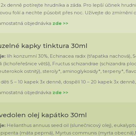
:
2x denně potírejte hrudníka a záda. Pro lepší účinek hrudn
ovou folií a nechte působit přes noc. Užívejte do zmírnění ob
samostatná objednávka
zde >>
uzelné kapky tinktura 30ml
je:
líh konzumní 30%, Echinacea radix (třapatka nachová), S
i (lichořeřešnice větší), Fructus schizandrae (schizandra pl
leuterokok ostnitý), steroly*, aminoglykosidy*, terpeny*, flav
:
děti 5 – 10 kapek 3x denně, dospělí 10 – 20 kapek 3x denně, 
samostatná objednávka
zde >>
avedolen olej kapátko 30ml
je:
Helianthus annuus seed oil (slunečnicový olej), eukalypt
iperita (máta peprná), Myrtus communis (myrta obecná),Mel