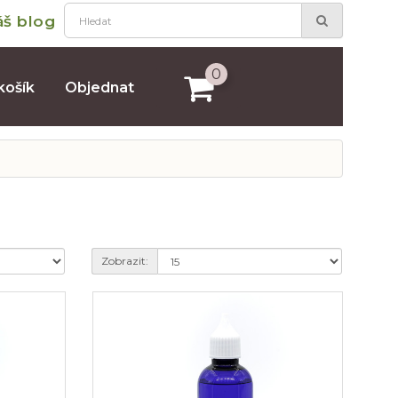
áš blog
0
košík
Objednat
Zobrazit: