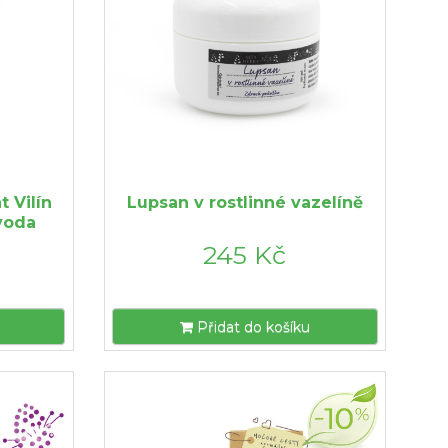
 Vilín
Lupsan v rostlinné vazelíně
 voda
245 Kč
Přidat do košíku