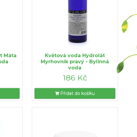
t Máta
Květová voda Hydrolát
voda
Myrhovník pravý - Bylinná
voda
186 Kč
Přidat do košíku