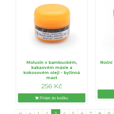
Molusin v bambuckém,
Noční
kakaovém másle a
kokosovém oleji - bylinná
mast
256 Kč
Přidat do košíku
|<
<
1
2
3
4
5
6
7
8
9