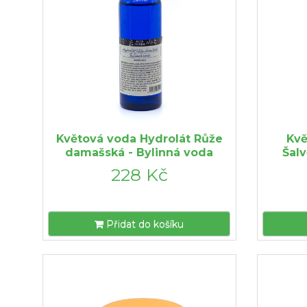
Květová voda Hydrolát Růže
Kvě
damašská - Bylinná voda
Šalv
228 Kč
Přidat do košíku