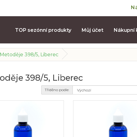
N
TOP sezónní produkty
Můj účet
Nákupní 
 a Metoděje 398/5, Liberec
etoděje 398/5, Liberec
Tříděno podle: