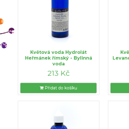
Květová voda Hydrolát
Kvě
Heřmánek římský - Bylinná
Levand
voda
213 Kč
Přidat do košíku