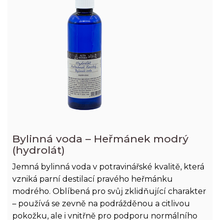
Bylinná voda – Heřmánek modrý
(hydrolát)
Jemná bylinná voda v potravinářské kvalitě, která
vzniká parní destilací pravého heřmánku
modrého. Oblíbená pro svůj zklidňující charakter
– používá se zevně na podrážděnou a citlivou
pokožku, ale i vnitřně pro podporu normálního