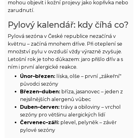
mohou objevit i kožní projevy jako kopřivka nebo
zarudnutí.
Pylový kalendář: kdy číhá co?
Pylová sezóna v České republice nezačíná v
květnu – začíná mnohem dříve. Při oteplení se
množství pylu v ovzduší vždy výrazně zvyšuje.
Letošní rok je toho důkazem: jaro přišlo dřív a s
ním i první alergické reakce.
Únor–březen:
líska, olše – první „zákeřní"
původci sezóny
Březen–duben:
bříza, jasanovec – jeden z
nejsilnějších alergenů vůbec
Duben–červen:
trávy a obiloviny – vrchol
sezóny pro většinu alergických lidí
Červenec–září:
plevel, pelyněk – závěr
pylové sezóny