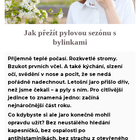
Jak přežít pylovou sezónu s
bylinkami
Příjemně teplé počasí. Rozkvetlé stromy.
Bzukot prvních včel. A také kýchání, slzení
očí, svědění v nose a pocit, že se nedá
pořádně nadechnout. Letošní jaro přišlo dřív,
než jsme čekali – a pyly s ním. Pro citlivější
jedince to znamená jedno: začíná
nejnáročnější část roku.
Co kdybyste si ale jaro konečně mohli
opravdu užít? Bez neustálého hledání
kapesníčků, bez ospalosti po
antihistaminikách, bez strachu z otevřeného