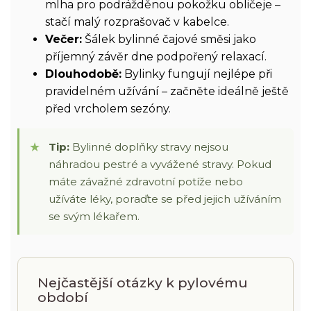
mlha pro podrážděnou pokožku obličeje –
stačí malý rozprašovač v kabelce.
Večer:
Šálek bylinné čajové směsi jako
příjemný závěr dne podpořený relaxací.
Dlouhodobě:
Bylinky fungují nejlépe při
pravidelném užívání – začněte ideálně ještě
před vrcholem sezóny.
Tip:
Bylinné doplňky stravy nejsou
náhradou pestré a vyvážené stravy. Pokud
máte závažné zdravotní potíže nebo
užíváte léky, poraďte se před jejich užíváním
se svým lékařem.
Nejčastější otázky k pylovému
období