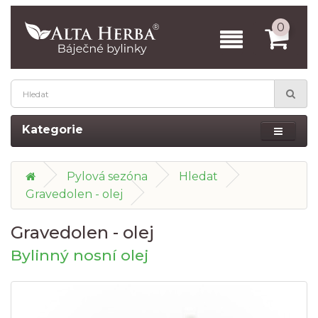
0
Kategorie
Pylová sezóna
Hledat
Gravedolen - olej
Gravedolen - olej
Bylinný nosní olej