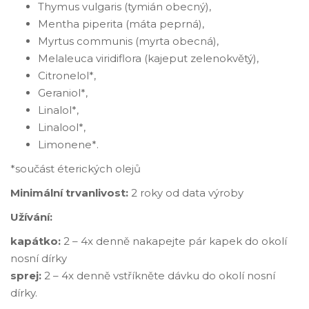
Thymus vulgaris (tymián obecný),
Mentha piperita (máta peprná),
Myrtus communis (myrta obecná),
Melaleuca viridiflora (kajeput zelenokvětý),
Citronelol*,
Geraniol*,
Linalol*,
Linalool*,
Limonene*.
*součást éterických olejů
Minimální trvanlivost:
2 roky od data výroby
Užívání:
kapátko:
2 – 4x denně nakapejte pár kapek do okolí
nosní dírky
sprej:
2 – 4x denně vstříkněte dávku do okolí nosní
dírky.