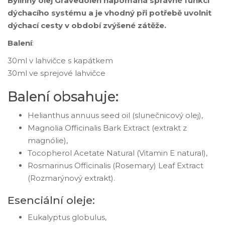
Bylinný olej Gravedolen napomáhá správné funkci
dýchacího systému a je vhodný při potřebě uvolnit
dýchací cesty v období zvýšené zátěže.
Balení
:
30ml v lahvičce s kapátkem
30ml ve sprejové lahvičce
Balení obsahuje:
Helianthus annuus seed oil (slunečnicový olej),
Magnolia Officinalis Bark Extract (extrakt z
magnólie),
Tocopherol Acetate Natural (Vitamin E natural),
Rosmarinus Officinalis (Rosemary) Leaf Extract
(Rozmarýnový extrakt).
Esenciální oleje:
Eukalyptus globulus,