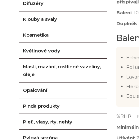
přispívaj
Difuzéry
Balení
: 1
Klouby a svaly
Doplněk 
Kosmetika
Balen
Květinové vody
Echin
Masti, mazání, rostlinné vazelíny,
Foliu
oleje
Lavan
Herba
Opalování
Equis
Pinďa produkty
%RHP = r
Pleť , vlasy, rty, nehty
Minimální
Pylová sezóna
Užívání:
2