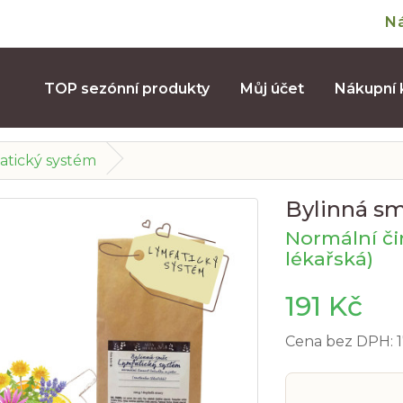
N
TOP sezónní produkty
Můj účet
Nákupní 
atický systém
Bylinná sm
Normální či
lékařská)
191 Kč
Cena bez DPH: 1