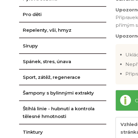
Upozorn
Pro děti
Přípravek
přímým s
Repelenty, vši, hmyz
Upozorně
Sirupy
Uklád
Spánek, stres, únava
Nepř
Přípr
Sport, zátěž, regenerace
Šampony s bylinnými extrakty
C
Štíhlá linie - hubnutí a kontrola
tělesné hmotnosti
Vzhled
Tinktury
stránk