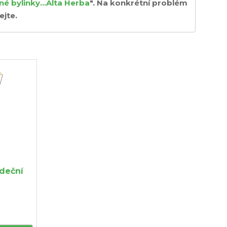
né bylinky...Alta Herba
". Na konkrétní problém
ejte.
udeční