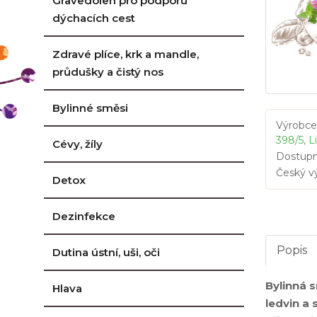
Gravedolen pro podporu
dýchacích cest
Zdravé plíce, krk a mandle,
průdušky a čistý nos
Bylinné směsi
Výrobce
398/5, L
Cévy, žíly
Dostupn
Český v
Detox
Dezinfekce
Popis
Dutina ústní, uši, oči
Bylinná 
Hlava
ledvin a 