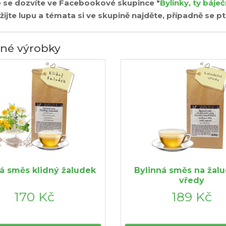
e se dozvíte ve Facebookové skupince "
Bylinky, ty báječ
ijte lupu a témata si ve skupině najděte, případně se pt
né výrobky
á směs klidný žaludek
Bylinná směs na žal
vředy
170 Kč
189 Kč