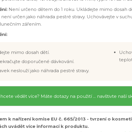
ění:
Není určeno dětem do 1 roku. Ukládejte mimo dosah d
 není určen jako náhrada pestré stravy. Uchovávejte v such
lunečním zářením.
ní:
ejte mimo dosah dětí.
Uchov
teplo
ekračujte doporučené dávkování.
avek neslouží jako náhrada pestré stravy.
hcete vědět více? Máte dotazy na použití ... navštivte naší 
em k nařízení komise EU č. 665/2013 - tvrzení o kosmet
ách uvádět více informací k produktu.