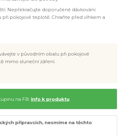
ětí. Nepřekračujte doporučené dávkování.
u při pokojové teplotě. Chraňte před vlhkem a
ávejte v původním obalu při pokojové
tě mimo sluneční záření.
skupinu na FB:
info k produktu
ických přípravcích, nesmíme na těchto