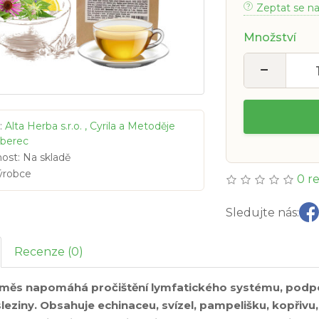
Zeptat se n
Množství
−
:
Alta Herba s.r.o. , Cyrila a Metoděje
iberec
ost: Na skladě
ýrobce
0 r
Sledujte nás:
Recenze (0)
směs napomáhá pročištění lymfatického systému, podpoř
sleziny. Obsahuje echinaceu, svízel, pampelišku, kopřivu,