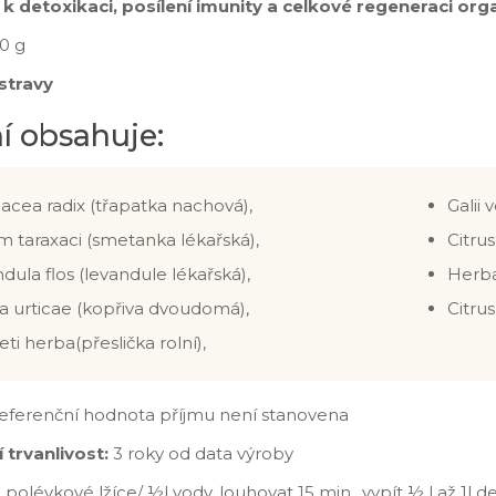
í k detoxikaci, posílení imunity a celkové regeneraci or
00 g
stravy
í obsahuje:
acea radix (třapatka nachová),
Galii 
m taraxaci (smetanka lékařská),
Citru
dula flos (levandule lékařská),
Herba
 urticae (kopřiva dvoudomá),
Citrus
eti herba(přeslička rolní),
eferenční hodnota příjmu není stanovena
 trvanlivost:
3 roky od data výroby
 polévkové lžíce/ ½l vody, louhovat 15 min., vypít ½ l až 1l 