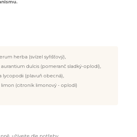
ganismu.
verum herba (svízel syřišťový),
s aurantium dulcis (pomeranč sladký-oplodí),
 lycopodii (plavuň obecná),
 limon (citroník limonový - oplodí)
denně, užívejte dle potřeby