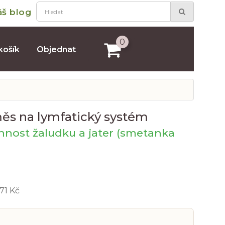
áš blog
0
košík
Objednat
ěs na lymfatický systém
nnost žaludku a jater (smetanka
71 Kč