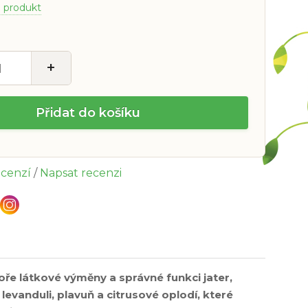
a produkt
+
Přidat do košíku
ecenzí
/
Napsat recenzi
e látkové výměny a správné funkci jater,
 levanduli, plavuň a citrusové oplodí, které