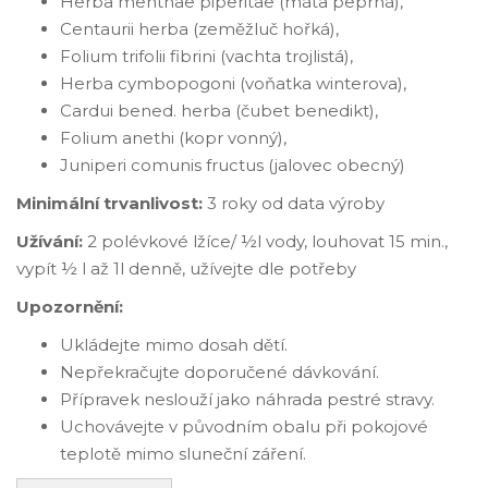
Herba menthae piperitae (máta peprná),
Centaurii herba (zeměžluč hořká),
Folium trifolii fibrini (vachta trojlistá),
Herba cymbopogoni (voňatka winterova),
Cardui bened. herba (čubet benedikt),
Folium anethi (kopr vonný),
Juniperi comunis fructus (jalovec obecný)
Minimální trvanlivost:
3 roky od data výroby
Užívání:
2 polévkové lžíce/ ½l vody, louhovat 15 min.,
vypít ½ l až 1l denně, užívejte dle potřeby
Upozornění:
Ukládejte mimo dosah dětí.
Nepřekračujte doporučené dávkování.
Přípravek neslouží jako náhrada pestré stravy.
Uchovávejte v původním obalu při pokojové
teplotě mimo sluneční záření.