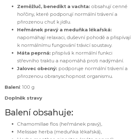
Zeměžluč, benedikt a vachta:
obsahují cenné
hořčiny, které podporují normální trávení a
přirozenou chuť k jídlu.
Heřmánek pravý a meduňka lékařská:
napomáhají relaxaci, duševní pohodě a přispívají
k normálnímu fungování trávicí soustavy.
Máta peprná:
přispívá k normální funkci
střevního traktu a napomáhá proti nadýmání.
Jalovec obecný:
podporuje normální trávení a
přirozenou obranyschopnost organismu.
Balení
: 100 g
Doplněk stravy
Balení obsahuje:
Chamomillae flos (heřmánek pravý),
Melissae herba (meduňka lékařská),