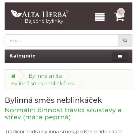
0
Kategorie
Bylinné směsi
Bylinná směs neblinkáček
Bylinná směs neblinkáček
Normální činnost trávicí soustavy a
střev (máta peprná)
Tradiční hořká bylinná směs, po které lidé často