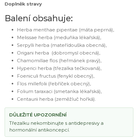
Doplněk stravy
Balení obsahuje:
Herba menthae piperitae (máta peprná),
Melissae herba (meduňka lékařská),
Serpylli herba (mateřídouška obecná),
Origani herba (dobromysl obecná),
Chamomillae flos (heřmánek pravý),
Hyperici herba (třezalka tečkovaná),
Foeniculi fructus (fenykl obecný),
Flos millefolii (řebříček obecný),
Folium taraxaci (smetanka lékařská),
Centaurii herba (zeměžluč hořká).
DŮLEŽITÉ UPOZORNĚNÍ
Třezalku nekombinujte s antidepresivy a
hormonální antikoncepcí.