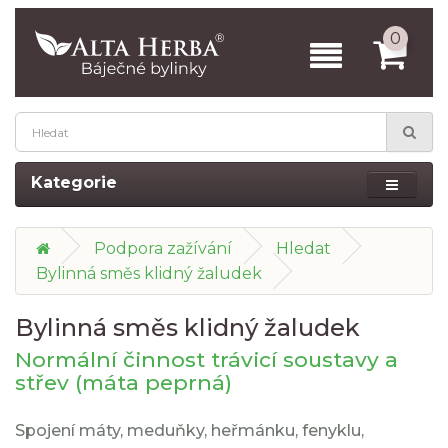
0
Kategorie
Podpora zažívání
Hledat
Bylinná směs klidný žaludek
Bylinná směs klidný žaludek
Normální činnost trávicí soustavy a
střev (máta peprná)
Spojení máty, meduňky, heřmánku, fenyklu,