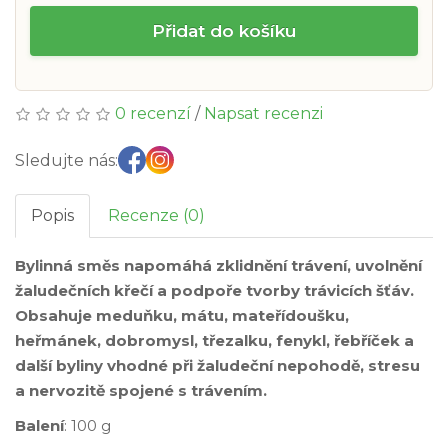
Přidat do košíku
0 recenzí
/
Napsat recenzi
Sledujte nás:
Popis
Recenze (0)
Bylinná směs napomáhá zklidnění trávení, uvolnění
žaludečních křečí a podpoře tvorby trávicích šťáv.
Obsahuje meduňku, mátu, mateřídoušku,
heřmánek, dobromysl, třezalku, fenykl, řebříček a
další byliny vhodné při žaludeční nepohodě, stresu
a nervozitě spojené s trávením.
Balení
: 100 g