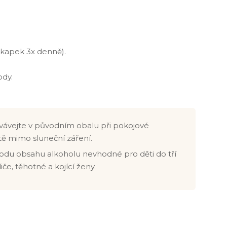
5 kapek 3x denně).
ody.
ávejte v původním obalu při pokojové
tě mimo sluneční záření.
odu obsahu alkoholu nevhodné pro děti do tří
idiče, těhotné a kojící ženy.