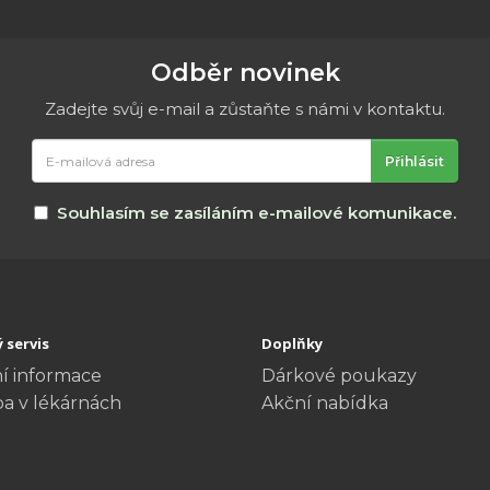
Odběr novinek
Zadejte svůj e-mail a zůstaňte s námi v kontaktu.
E-
Přihlásit
mailová
adresa
Souhlasím se zasíláním e-mailové komunikace.
 servis
Doplňky
í informace
Dárkové poukazy
ba v lékárnách
Akční nabídka