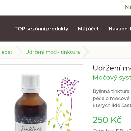
N
TOP sezónní produkty
Můj účet
Nákupní 
ledat
Udržení moči - tinktura
Udržení mo
Močový sys
Bylinná tinktura
péče o močové c
kterých lidé čas
250 Kč