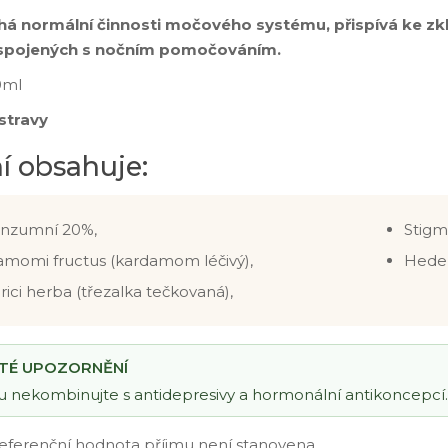
 normální činnosti močového systému, přispívá ke zk
 spojených s nočním pomočováním.
0ml
stravy
í obsahuje:
onzumní 20%,
Stigm
momi fructus (kardamom léčivý),
Heder
ici herba (třezalka tečkovaná),
ITÉ UPOZORNĚNÍ
u nekombinujte s antidepresivy a hormonální antikoncepcí.
eferenční hodnota příjmu není stanovena