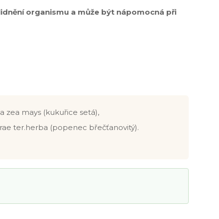
lidnění organismu a může být nápomocná při
a zea mays (kukuřice setá),
ae ter.herba (popenec břečťanovitý).