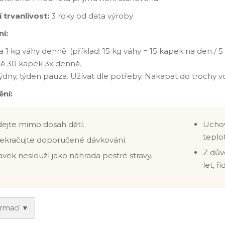
 trvanlivost:
3 roky od data výroby
í:
a 1 kg váhy denně. (příklad: 15 kg váhy = 15 kapek na den / 
ě 30 kapek 3x denně.
týdny, týden pauza. Užívat dle potřeby. Nakapat do trochy v
ní:
ejte mimo dosah dětí.
Uchov
teplo
ekračujte doporučené dávkování.
Z dův
avek neslouží jako náhrada pestré stravy.
let, ř
ormací ▼