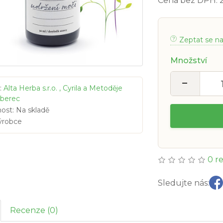
Cena bez DPH: 
Zeptat se n
Množství
−
:
Alta Herba s.r.o. , Cyrila a Metoděje
iberec
ost: Na skladě
ýrobce
0 r
Sledujte nás:
Recenze (0)