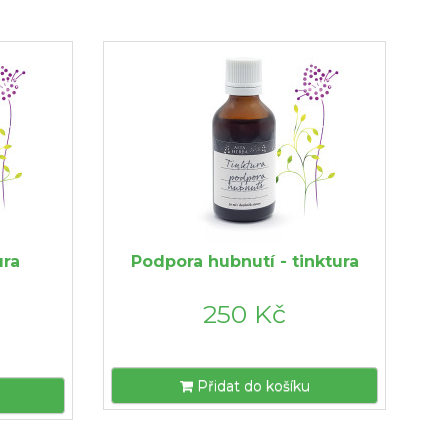
ura
Podpora hubnutí - tinktura
250 Kč
Přidat do košíku