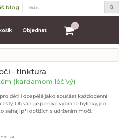
áš blog
0
košík
Objednat
či - tinktura
tém (kardamom léčivý)
 pro děti i dospělé jako součást každodenní
esty. Obsahuje pečlivě vybrané bylinky, po
to sahají při obtížích s udržením moči.