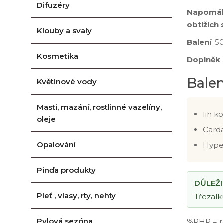
Difuzéry
Napomáhá
obtížích
Klouby a svaly
Balení
: 5
Kosmetika
Doplněk 
Balen
Květinové vody
Masti, mazání, rostlinné vazelíny,
líh k
oleje
Carda
Opalování
Hyper
Pinďa produkty
DŮLEŽ
Pleť , vlasy, rty, nehty
Třezalk
Pylová sezóna
%RHP = r