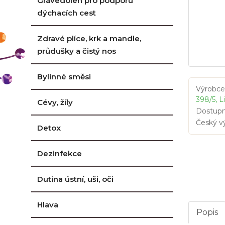
Gravedolen pro podporu
dýchacích cest
Zdravé plíce, krk a mandle,
průdušky a čistý nos
Bylinné směsi
Výrobce
398/5, L
Cévy, žíly
Dostupn
Český v
Detox
Dezinfekce
Dutina ústní, uši, oči
Hlava
Popis