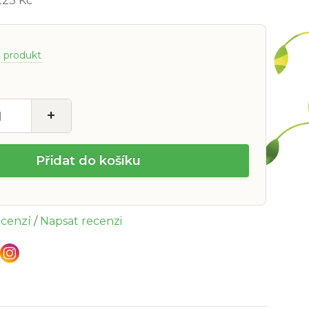
223 Kč
a produkt
+
Přidat do košíku
ecenzí
/
Napsat recenzi