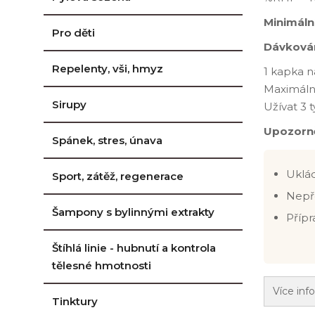
Minimální
Pro děti
Dávkován
Repelenty, vši, hmyz
1 kapka n
Maximáln
Sirupy
Užívat 3 
Upozorně
Spánek, stres, únava
Uklád
Sport, zátěž, regenerace
Nepř
Šampony s bylinnými extrakty
Přípr
Štíhlá linie - hubnutí a kontrola
tělesné hmotnosti
Více inf
Tinktury