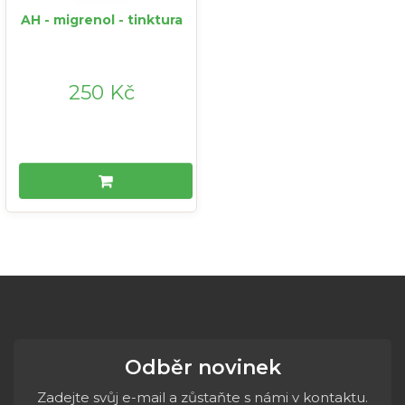
AH - migrenol - tinktura
250 Kč
Odběr novinek
Zadejte svůj e-mail a zůstaňte s námi v kontaktu.