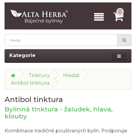
0
Kategorie
Tinktury
Hledat
Antibol tinktura
Antibol tinktura
Bylinná tinktura - žaludek, hlava,
klouby
Kombinace tradičně používaných bylin. Podporuje