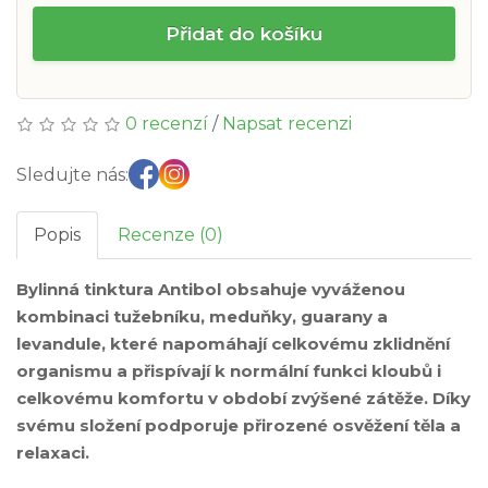
Přidat do košíku
0 recenzí
/
Napsat recenzi
Sledujte nás:
Popis
Recenze (0)
Bylinná tinktura Antibol obsahuje vyváženou
kombinaci tužebníku, meduňky, guarany a
levandule, které napomáhají celkovému zklidnění
organismu a přispívají k normální funkci kloubů i
celkovému komfortu v období zvýšené zátěže. Díky
svému složení podporuje přirozené osvěžení těla a
relaxaci.