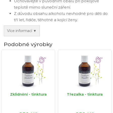
Uchovávejte v původním obalu při pokojové
teplotě mimo sluneční záření.
Z důvodu obsahu alkoholu nevhodné pro děti do
tří let, řidiče, těhotné a kojící ženy.
Více informací ▼
Podobné výrobky
Zklidnění - tinktura
Třezalka - tinktura