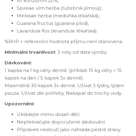
líh konzumní 20%,
Spireae ulm.herba (tužebník jilmový),
Melissae herba (meduňka lékařská),
Guarana fructus (guarana plod),
Lavandula flos (levandule lékařská).
%RHP = referenční hodnota příjmu není stanovena
Minimální trvanlivost
: 3 roky od data výroby
Dávkování:
1 kapka na 1 kg váhy denně. (příklad: 15 kg váhy = 15
kapek na den / 5 kapek 3x denně).
Maximálně 30 kapek 3x denně. Užívat 3 týdny, týden
pauza. Užívat dle potřeby. Nakapat do trochy vody.
Upozornění:
Ukládejte mimo dosah dětí.
Nepřekračujte doporučené dávkování.
Přípravek neslouží jako náhrada pestré stravy.