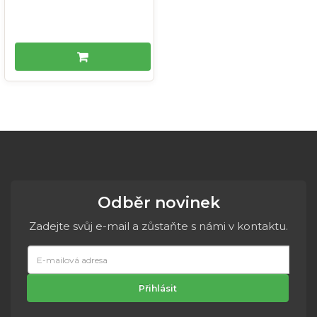
Odběr novinek
Zadejte svůj e-mail a zůstaňte s námi v kontaktu.
E-
mailová
adresa
Přihlásit