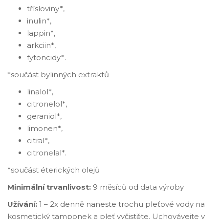
třísloviny*,
inulin*,
lappin*,
arkciin*,
fytoncidy*.
*součást bylinných extraktů
linalol*,
citronelol*,
geraniol*,
limonen*,
citral*,
citronelal*.
*součást éterických olejů
Minimální trvanlivost:
9 měsíců od data výroby
Užívání:
1 – 2x denně naneste trochu pleťové vody na
kosmetický tamponek a pleť vyčistěte. Uchovávejte v