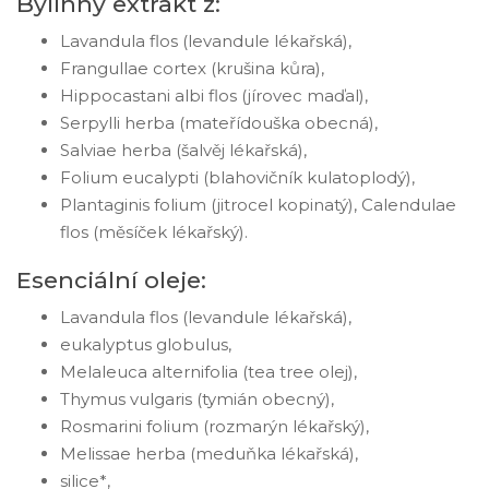
Bylinný extrakt z:
Lavandula flos (levandule lékařská),
Frangullae cortex (krušina kůra),
Hippocastani albi flos (jírovec maďal),
Serpylli herba (mateřídouška obecná),
Salviae herba (šalvěj lékařská),
Folium eucalypti (blahovičník kulatoplodý),
Plantaginis folium (jitrocel kopinatý), Calendulae
flos (měsíček lékařský).
Esenciální oleje:
Lavandula flos (levandule lékařská),
eukalyptus globulus,
Melaleuca alternifolia (tea tree olej),
Thymus vulgaris (tymián obecný),
Rosmarini folium (rozmarýn lékařský),
Melissae herba (meduňka lékařská),
silice*,