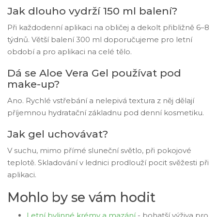
Jak dlouho vydrží 150 ml balení?
Při každodenní aplikaci na obličej a dekolt přibližně 6–8
týdnů. Větší balení 300 ml doporučujeme pro letní
období a pro aplikaci na celé tělo.
Dá se Aloe Vera Gel používat pod
make-up?
Ano. Rychlé vstřebání a nelepivá textura z něj dělají
příjemnou hydratační základnu pod denní kosmetiku.
Jak gel uchovávat?
V suchu, mimo přímé sluneční světlo, při pokojové
teplotě. Skladování v lednici prodlouží pocit svěžesti při
aplikaci.
Mohlo by se vám hodit
Letní bylinné krémy a mazání
- bohatší výživa pro