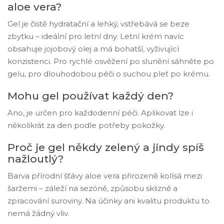
aloe vera?
Gel je čistě hydratační a lehký, vstřebává se beze
zbytku – ideální pro letní dny. Letní krém navíc
obsahuje jojobový olej a má bohatší, vyživující
konzistenci. Pro rychlé osvěžení po slunění sáhněte po
gelu, pro dlouhodobou péči o suchou pleť po krému.
Mohu gel používat každý den?
Ano, je určen pro každodenní péči. Aplikovat lze i
několikrát za den podle potřeby pokožky.
Proč je gel někdy zelený a jindy spíš
nažloutlý?
Barva přírodní šťávy aloe vera přirozeně kolísá mezi
šaržemi – záleží na sezóně, způsobu sklizně a
zpracování suroviny. Na účinky ani kvalitu produktu to
nemá žádný vliv.