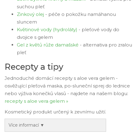
suchou pleť
Zinkový olej
- péče o pokožku namáhanou
sluncem
Květinové vody (hydroláty)
- pleťové vody do
dvojice s gelem
Gel z květů růže damašské
- alternativa pro zralou
pleť
Recepty a tipy
Jednoduché domácí recepty s aloe vera gelem -
osvěžující pleťová maska, po-sluneční sprej do lednice
nebo výživa konečků vlasů - najdete na našem blogu:
recepty s aloe vera gelem »
Kosmetický produkt určený k zevnímu užití.
Více informací ▼