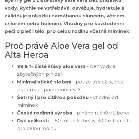
Bylinný gel z čisté šťávy aloe vera bez přídavku
vody. Rychle se vstřebává, osvěžuje, hydratuje a
zklidňuje pokožku namáhanou sluncem, větrem,
chlórem nebo holením. Vhodný pro každodenní
péči o pleť i tělo, pro celou rodinu včetně miminek.
Proč právě Aloe Vera gel od
Alta Herba
99,8 % čisté šťávy aloe vera
- bez vody a
zbytečných plnidel
Minimalistické složení
- pouze tři složky, bez
parfemací, parabenů a SLS
Šetrný i pro citlivou pokožku
- vhodný od
miminek
Česká rodinná výroba
- plněno ručně v Liberci
Dvě velikosti
- 150 ml do kabelky, 300 ml na léto
pro celou rodinu