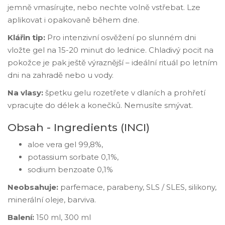
jemně vmasírujte, nebo nechte volně vstřebat. Lze
aplikovat i opakovaně během dne.
Klářin tip:
Pro intenzivní osvěžení po slunném dni
vložte gel na 15-20 minut do lednice. Chladivý pocit na
pokožce je pak ještě výraznější – ideální rituál po letním
dni na zahradě nebo u vody.
Na vlasy:
špetku gelu rozetřete v dlaních a prohřetí
vpracujte do délek a konečků. Nemusíte smývat.
Obsah - Ingredients (INCI)
aloe vera gel 99,8%,
potassium sorbate 0,1%,
sodium benzoate 0,1%
Neobsahuje:
parfemace, parabeny, SLS / SLES, silikony,
minerální oleje, barviva.
Balení:
150 ml, 300 ml