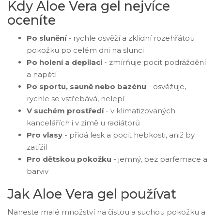
Kdy Aloe Vera gel nejvíce
oceníte
Po slunění
- rychle osvěží a zklidní rozehřátou
pokožku po celém dni na slunci
Po holení a depilaci
- zmírňuje pocit podráždění
a napětí
Po sportu, sauně nebo bazénu
- osvěžuje,
rychle se vstřebává, nelepí
V suchém prostředí
- v klimatizovaných
kancelářích i v zimě u radiátorů
Pro vlasy
- přidá lesk a pocit hebkosti, aniž by
zatížil
Pro dětskou pokožku
- jemný, bez parfemace a
barviv
Jak Aloe Vera gel používat
Naneste malé množství na čistou a suchou pokožku a