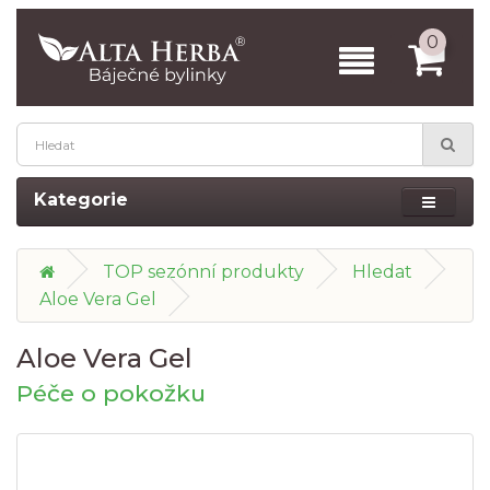
0
Kategorie
TOP sezónní produkty
Hledat
Aloe Vera Gel
Aloe Vera Gel
Péče o pokožku