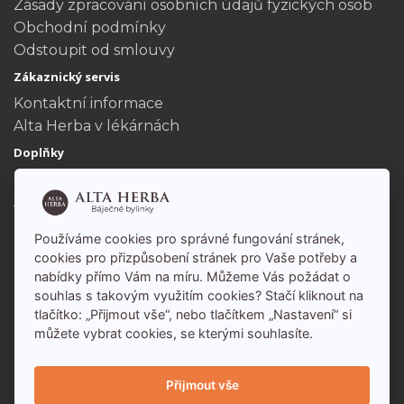
Zásady zpracování osobních údajů fyzických osob
Obchodní podmínky
Odstoupit od smlouvy
Zákaznický servis
Kontaktní informace
Alta Herba v lékárnách
Doplňky
Dárkové poukazy
Akční nabídka
Můj účet
Používáme cookies pro správné fungování stránek,
Můj účet
cookies pro přizpůsobení stránek pro Vaše potřeby a
nabídky přímo Vám na míru. Můžeme Vás požádat o
Historie objednávek
souhlas s takovým využitím cookies? Stačí kliknout na
tlačítko: „Přijmout vše“, nebo tlačítkem „Nastavení“ si
můžete vybrat cookies, se kterými souhlasíte.
Přijmout vše